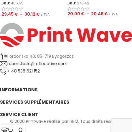
SKU:
278.42
SKU:
466.55
20.00
€
–
20.46
€
29.45
€
–
30.12
€
z TVA
z TVA
Fordońska 40, 85-719 Bydgoszcz
robert.lipski@refloactive.com
+ 48 538 621 152
INFORMATIONS
SERVICES SUPPLÉMENTAIRES
SERVICE CLIENT
© 2026 Printwave réalisé par HB12. Tous droits réservés.