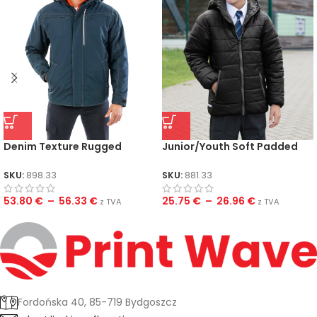
Denim Texture Rugged
Junior/Youth Soft Padded
Jacket
Jacket
SKU:
898.33
SKU:
881.33
53.80
€
–
56.33
€
25.75
€
–
26.96
€
z TVA
z TVA
Fordońska 40, 85-719 Bydgoszcz