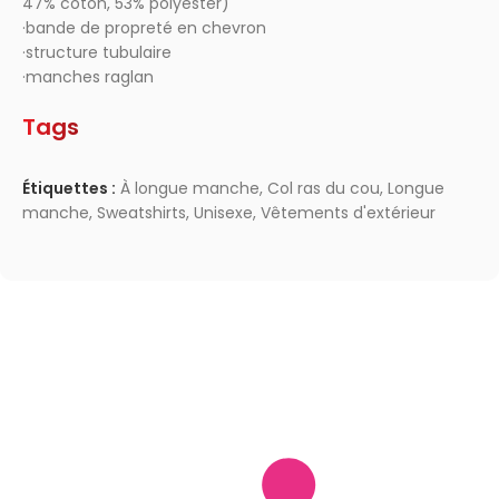
47% coton, 53% polyester)
·bande de propreté en chevron
·structure tubulaire
·manches raglan
Tags
Étiquettes :
À longue manche
,
Col ras du cou
,
Longue
manche
,
Sweatshirts
,
Unisexe
,
Vêtements d'extérieur