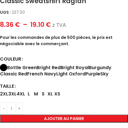
Classic Sweatshirt Raglan
UGS :
237.00
8.36
€
–
19.10
€
z TVA
Pour les commandes de plus de 500 pièces, le prix est
négociable avec le commerçant.
COULEUR
Bottle Green
Bright Red
Bright Royal
Burgundy
Classic Red
French Navy
Light Oxford
Purple
Sky
TAILLE
2XL
3XL
4XL
L
M
S
XL
XS
AJOUTER AU PANIER