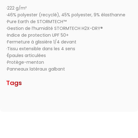
·222 g/m²
·46% polyester (recyclé), 45% polyester, 9% élasthanne
·Pure Earth de STORMTECH™
·Gestion de l’humidité STORMTECH H2X-DRY®
·Indice de protection UPF 50+
·Fermeture à glissière 1/4 devant
·Tissu extensible dans les 4 sens
·Épaules articulées
·Protège-menton
·Panneaux latéraux galbant
Tags