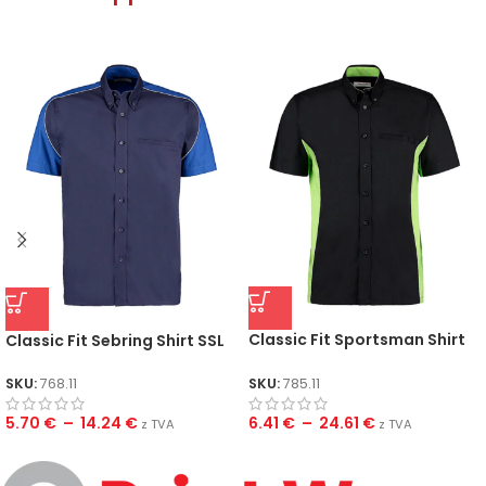
Classic Fit Sportsman Shirt
Classic Fit Sebring Shirt SSL
SSL
SKU:
785.11
SKU:
768.11
6.41
€
–
24.61
€
5.70
€
–
14.24
€
z TVA
z TVA