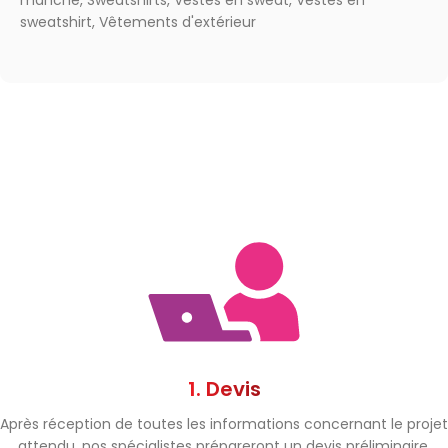
manche
,
Sweatshirts
,
Vestes en sweat
,
Vestes en
sweatshirt
,
Vêtements d'extérieur
1. Devis
Après réception de toutes les informations concernant le projet
attendu, nos spécialistes prépareront un devis préliminaire.