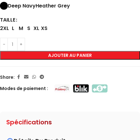
Deep Navy
Heather Grey
TAILLE
2XL
L
M
S
XL
XS
AJOUTER AU PANIER
Share:
Modes de paiement :
Spécifications