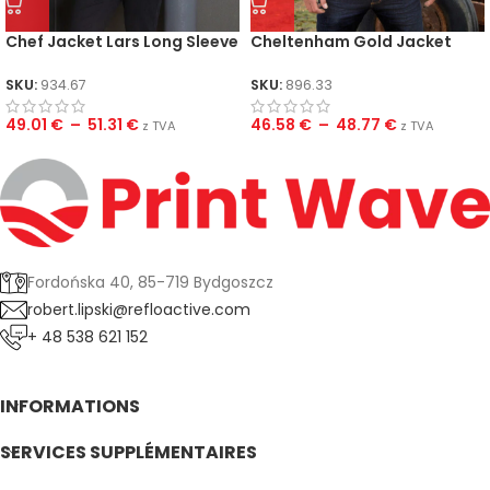
Chef Jacket Lars Long Sleeve
Cheltenham Gold Jacket
SKU:
934.67
SKU:
896.33
49.01
€
–
51.31
€
46.58
€
–
48.77
€
z TVA
z TVA
Fordońska 40, 85-719 Bydgoszcz
robert.lipski@refloactive.com
+ 48 538 621 152
INFORMATIONS
SERVICES SUPPLÉMENTAIRES