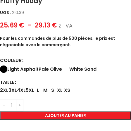
Fluffy Hoody
UGS :
210.39
25.69
€
–
29.13
€
z TVA
Pour les commandes de plus de 500 pièces, le prix est
négociable avec le commerçant.
COULEUR
Light Asphalt
Pale Olive
White Sand
TAILLE
2XL
3XL
4XL
5XL
L
M
S
XL
XS
AJOUTER AU PANIER