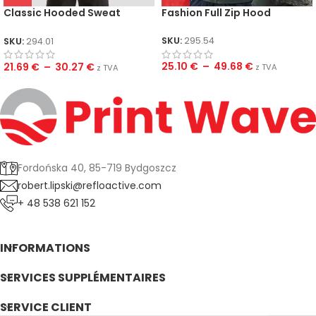
Classic Hooded Sweat
Fashion Full Zip Hood
Jacket
SKU:
295.54
SKU:
294.01
25.10
€
–
49.68
€
21.69
€
–
30.27
€
z TVA
z TVA
Fordońska 40, 85-719 Bydgoszcz
robert.lipski@refloactive.com
+ 48 538 621 152
INFORMATIONS
SERVICES SUPPLÉMENTAIRES
SERVICE CLIENT