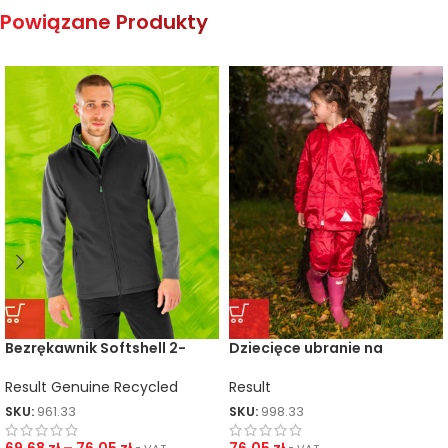
Powiązane Produkty
Bezrękawnik Softshell 2-
Dziecięce ubranie na
Warstwowy Recycled
niepogodę
Result Genuine Recycled
Result
SKU:
961.33
SKU:
998.33