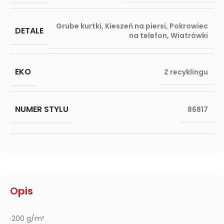
Grube kurtki
,
Kieszeń na piersi
,
Pokrowiec
DETALE
na telefon
,
Wiatrówki
EKO
Z recyklingu
NUMER STYLU
86817
Opis
·200 g/m²