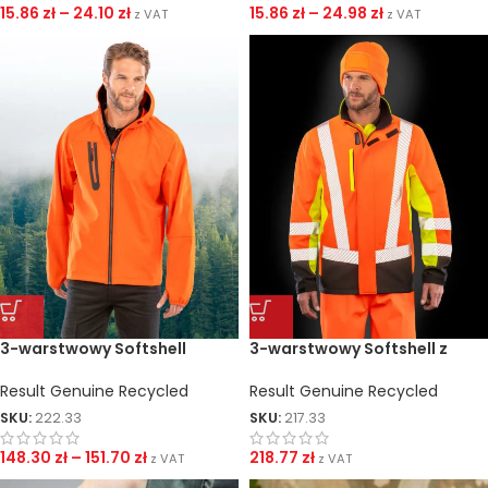
15.86
zł
–
24.10
zł
15.86
zł
–
24.98
zł
z VAT
z VAT
3-warstwowy Softshell
3-warstwowy Softshell z
Casual z recyklingu
recyklingu
Result Genuine Recycled
Result Genuine Recycled
SKU:
222.33
SKU:
217.33
148.30
zł
–
151.70
zł
218.77
zł
z VAT
z VAT