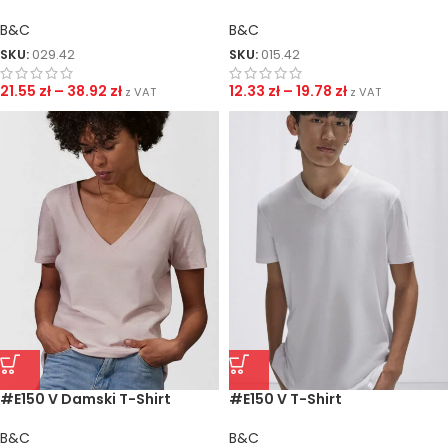
B&C
B&C
SKU:
029.42
SKU:
015.42
21.55
zł
–
38.92
zł
12.33
zł
–
19.78
zł
z VAT
z VAT
#E150 V Damski T-Shirt
#E150 V T-Shirt
B&C
B&C