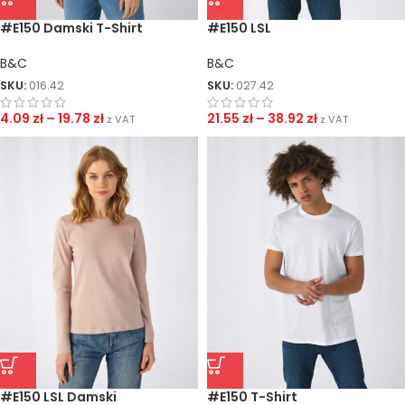
#E150 Damski T-Shirt
#E150 LSL
B&C
B&C
SKU:
016.42
SKU:
027.42
4.09
zł
–
19.78
zł
21.55
zł
–
38.92
zł
z VAT
z VAT
#E150 LSL Damski
#E150 T-Shirt