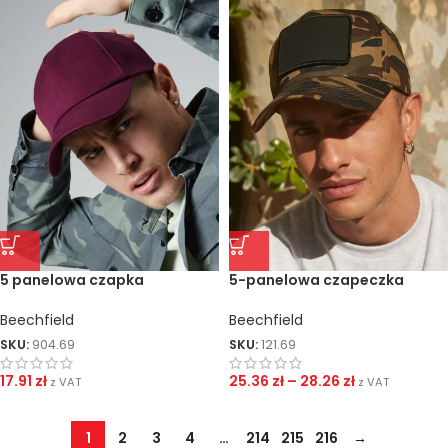
5 panelowa czapka
5-panelowa czapeczka
Authentic
Removable Patch
Beechfield
Beechfield
SKU:
904.69
SKU:
121.69
17.91
zł
25.36
zł
–
28.26
zł
z VAT
z VAT
1
2
3
4
…
214
215
216
→