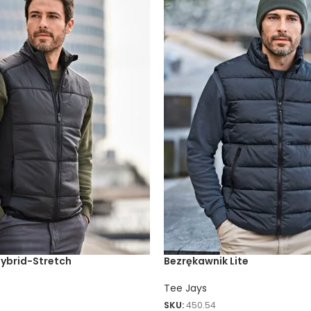
ybrid-Stretch
Bezrękawnik Lite
Tee Jays
SKU:
450.54