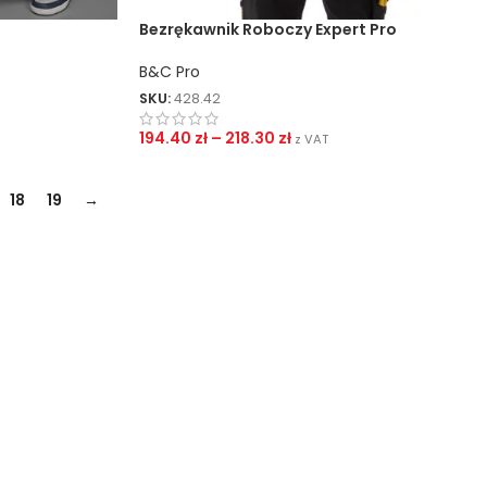
Bezrękawnik Roboczy Expert Pro
B&C Pro
SKU:
428.42
194.40
zł
–
218.30
zł
z VAT
18
19
→