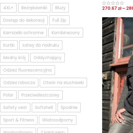
4XL+
Bezrękawniki
Bluzy
270.67
zł
–
28
Dostęp do dekoracji
Full Zip
Kamizelki ochronne
Kombinezony
Kurtki
Łatwy do nadruku
Modny krój
Oddychający
Odzież fluorescencyjna
Odzież robocza
Otwór na słuchawki
Polar
Przeciwdeszczowy
Safety vest
Softshell
Spodnie
Sport & Fitness
Wiatroodporny
Wodoodporny
Z kapturem