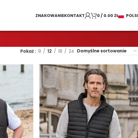
ZNAKOWANIE
KONTAKT
0
/
0.00
ZŁ
POLS
Pokaż
9
12
18
24