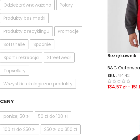
Odzież zrównoważona
Polary
Produkty bez metki
Produkty z recyklingu
Promocje
Softshelle
Spodnie
Bezrękawnik
Sport i rekreacja
Streetwear
B&C Outerwea
Topsellery
SKU:
414.42
Wszystkie ekologiczne produkty
134.57
zł
–
151.
CENY
poniżej 50 zł
50 zł do 100 zł
100 zł do 250 zł
250 zł do 350 zł