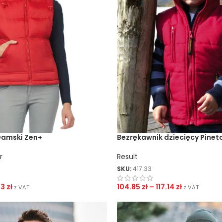
Damski Zen+
Bezrękawnik dziecięcy Pinet
r
Result
SKU:
417.33
13
zł
104.85
zł
–
117.14
zł
z VAT
z VAT