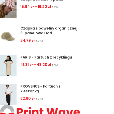
15.84
zł
–
16.20
zł
z VAT
Czapka z bawełny organicznej
6-panelowa Dad
24.79
zł
z VAT
PARIS - Fartuch z recyklingu
41.31
zł
–
48.20
zł
z VAT
PROVENCE - Fartuch z
kieszonką
62.80
zł
z VAT