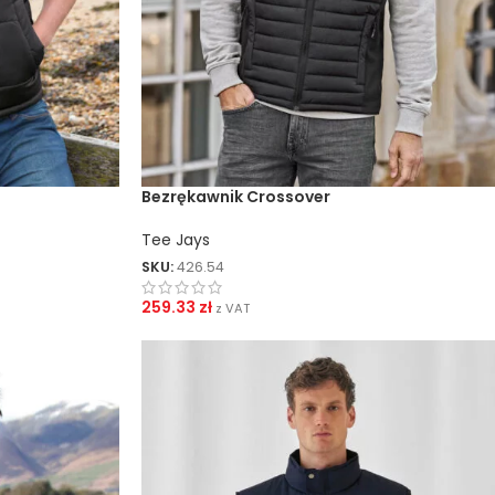
ZNAKOWANIA
Sitodruk Transferowy
Sitodruk Bezpośredni
DTF
Bezrękawnik Crossover
Sublimacja
Tee Jays
Flex / Flock
SKU:
426.54
Haft
259.33
zł
z VAT