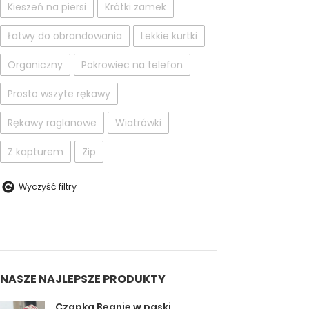
Kieszeń na piersi
Krótki zamek
Łatwy do obrandowania
Lekkie kurtki
Organiczny
Pokrowiec na telefon
Prosto wszyte rękawy
Rękawy raglanowe
Wiatrówki
Z kapturem
Zip
Wyczyść filtry
NASZE NAJLEPSZE PRODUKTY
Czapka Beanie w paski