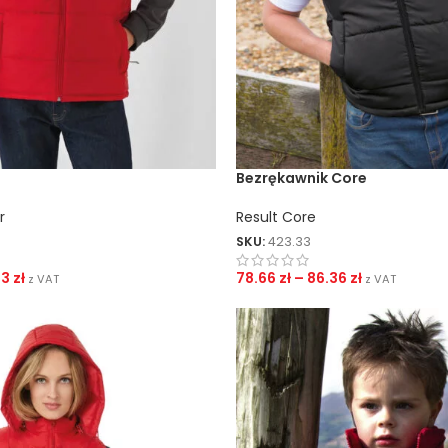
Bezrękawnik Core
r
Result Core
SKU:
423.33
13
zł
78.66
zł
–
86.36
zł
z VAT
z VAT