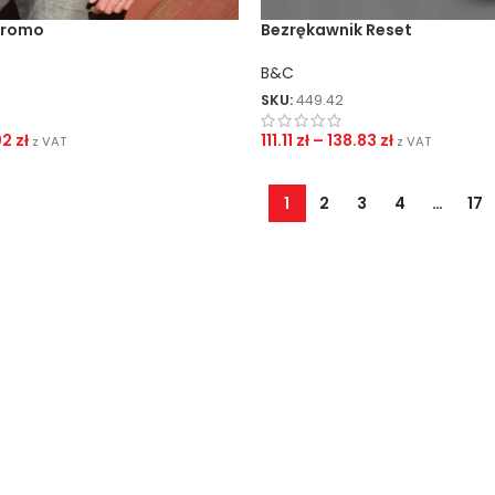
Promo
Bezrękawnik Reset
B&C
SKU:
449.42
02
zł
111.11
zł
–
138.83
zł
z VAT
z VAT
1
2
3
4
…
17