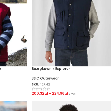
o
Bezrękawnik Explorer
B&C Outerwear
SKU:
427.42
200.32
zł
–
224.96
zł
z VAT