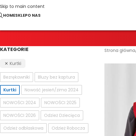
Skip to main content
HOME
SKLEP
O NAS
KATEGORIE
Strona główna
Kurtki
Bezrękawniki
Bluzy bez kaptura
Kurtki
Nowość jesień/zima 2024
NOWOŚCI 2024
NOWOŚCI 2025
NOWOŚCI 2026
Odzież Dziecięca
Odzież odblaskowa
Odzież Robocza