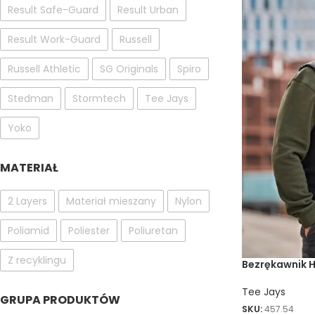
Result Safe-Guard
Result Urban
Result Work-Guard
Russell
Russell Athletic
SG Originals
Spiro
Stedman
Stormtech
Tee Jays
Yoko
MATERIAŁ
2 Layers
Materiał mieszany
Nylon
Poliamid
Poliester
Poliuretan
Z recyklingu
Bezrękawnik H
Tee Jays
GRUPA PRODUKTÓW
SKU:
457.54