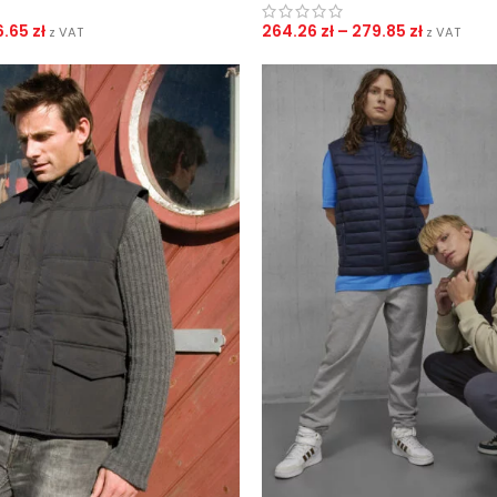
6.65
zł
264.26
zł
–
279.85
zł
z VAT
z VAT