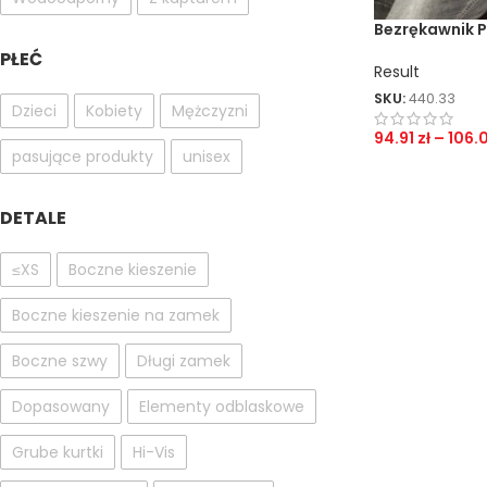
Bezrękawnik 
PŁEĆ
Result
SKU:
440.33
Dzieci
Kobiety
Mężczyzni
94.91
zł
–
106.
pasujące produkty
unisex
DETALE
≤XS
Boczne kieszenie
Boczne kieszenie na zamek
Boczne szwy
Długi zamek
Dopasowany
Elementy odblaskowe
Grube kurtki
Hi-Vis