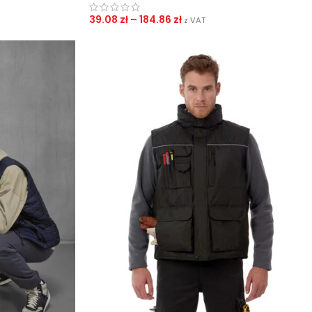
39.08
zł
–
184.86
zł
z VAT