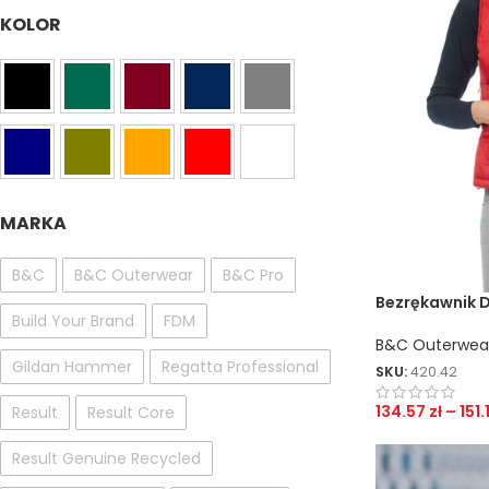
KOLOR
MARKA
B&C
B&C Outerwear
B&C Pro
Bezrękawnik 
Build Your Brand
FDM
B&C Outerwea
Gildan Hammer
Regatta Professional
SKU:
420.42
134.57
zł
–
151.
Result
Result Core
Result Genuine Recycled