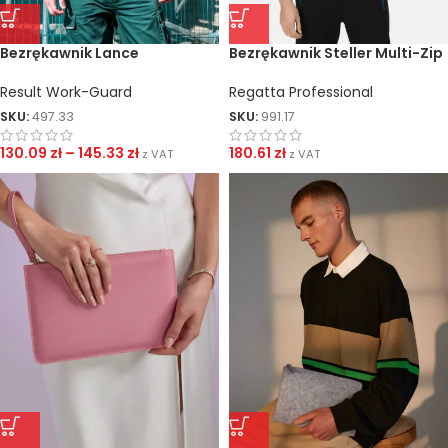
Bezrękawnik Lance
Bezrękawnik Steller Multi-Zip
Result Work-Guard
Regatta Professional
SKU:
497.33
SKU:
991.17
130.09
zł
–
145.33
zł
180.61
zł
z VAT
z VAT