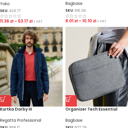
Bagbase
Yoko
SKU:
915.29
SKU:
423.77
8.01
zł
–
10.10
zł
11.36
zł
–
53.17
zł
z VAT
z VAT
Kurtka Darby III
Organizer Tech Essential
Regatta Professional
Bagbase
SKU:
868.17
SKU:
927.29