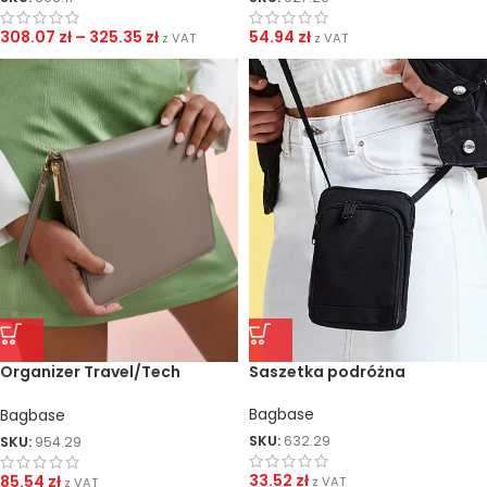
308.07
zł
–
325.35
zł
54.94
zł
z VAT
z VAT
Organizer Travel/Tech
Saszetka podróżna
Boutique
Bagbase
Bagbase
SKU:
632.29
SKU:
954.29
33.52
zł
85.54
zł
z VAT
z VAT