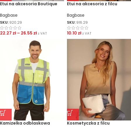
Etui na akcesoria Boutique
Etui na akcesoria z filcu
Bagbase
Bagbase
SKU:
920.29
SKU:
916.29
22.27
zł
–
26.55
zł
10.10
zł
z VAT
z VAT
Kamizelka odblaskowa
Kosmetyczka z filcu
Executive z siatki Fluo