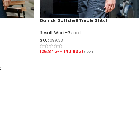
Damski Softshell Treble Stitch
Result Work-Guard
SKU:
099.33
125.84
zł
–
140.63
zł
z VAT
5
→