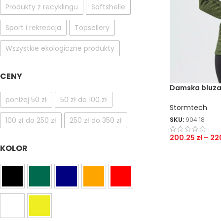
Produkty z recyklingu
Softshelle
Sport i rekreacja
Topsellery
Wszystkie ekologiczne produkty
CENY
Damska bluza
zamkiem
poniżej 50 zł
50 zł do 100 zł
Stormtech
SKU:
904.18
100 zł do 250 zł
250 zł do 350 zł
200.25
zł
–
22
KOLOR