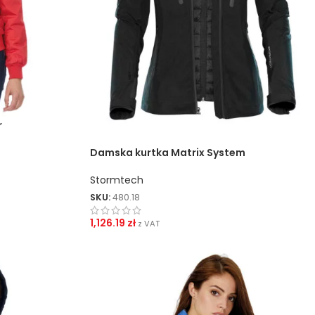
ZNAKOWANIA
Sitodruk Transferowy
Sitodruk Bezpośredni
DTF
r
Sublimacja
Damska kurtka Matrix System
Flex / Flock
Stormtech
Haft
SKU:
480.18
1,126.19
zł
z VAT