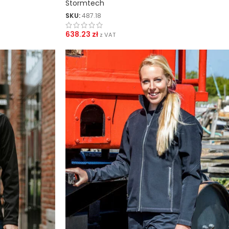
Stormtech
SKU:
487.18
638.23
zł
z VAT