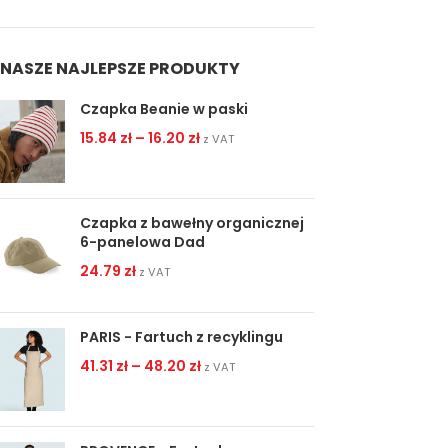
NASZE NAJLEPSZE PRODUKTY
Czapka Beanie w paski
15.84
zł
–
16.20
zł
z VAT
Czapka z bawełny organicznej
6-panelowa Dad
24.79
zł
z VAT
PARIS - Fartuch z recyklingu
41.31
zł
–
48.20
zł
z VAT