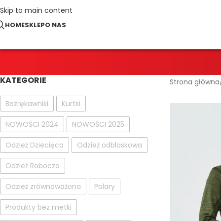
Skip to main content
HOME
SKLEP
O NAS
KATEGORIE
Strona główna
Bezrękawniki
Kurtki
NOWOŚCI 2024
NOWOŚCI 2025
Odzież Dziecięca
Odzież odblaskowa
Odzież Robocza
Odzież zrównoważona
Polary
Produkty bez metki