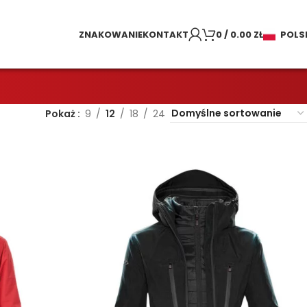
ZNAKOWANIE
KONTAKT
0
/
0.00
ZŁ
POLS
Pokaż
9
12
18
24