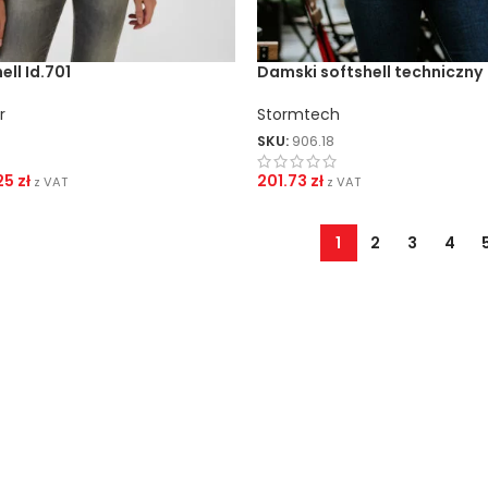
ll Id.701
Damski softshell techniczny
r
Stormtech
SKU:
906.18
25
zł
201.73
zł
z VAT
z VAT
1
2
3
4