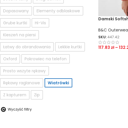
Dopasowany
Elementy odblaskowe
Damski Softshe
Grube kurtki
Hi-Vis
B&C Outerwea
Kieszeń na piersi
SKU:
447.42
Łatwy do obrandowania
Lekkie kurtki
117.83
zł
–
132.
Oxford
Pokrowiec na telefon
Prosto wszyte rękawy
Rękawy raglanowe
Wiatrówki
Z kapturem
Zip
Wyczyść filtry