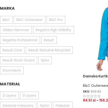
MARKA
B&C
B&C Outerwear
B&C Pro
Gildan Hammer
Regatta High Visibility
Regatta Professional
Result
Result Core
Result Genuine Recycled
Result Work-Guard
Spiro
Stormtech
Damska Kurtka
MATERIAŁ
B&C Outerwea
SKU:
433.42
2 Layers
3 Layers
84.51
zł
–
156.
Materiał mieszany
Nylon
Poliester