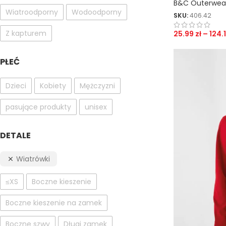
B&C Outerwea
Wiatroodporny
Wodoodporny
SKU:
406.42
Z kapturem
25.99
zł
–
124.
PŁEĆ
Dzieci
Kobiety
Mężczyzni
pasujące produkty
unisex
DETALE
Wiatrówki
≤XS
Boczne kieszenie
Boczne kieszenie na zamek
Boczne szwy
Długi zamek