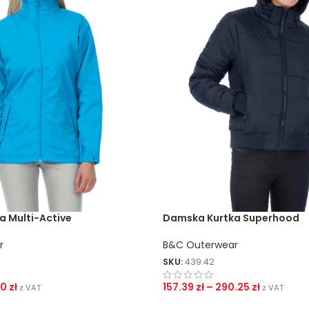
 Multi-Active
Damska Kurtka Superhood
r
B&C Outerwear
SKU:
439.42
20
zł
157.39
zł
–
290.25
zł
z VAT
z VAT