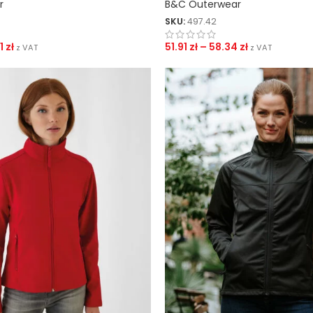
r
B&C Outerwear
SKU:
497.42
11
zł
51.91
zł
–
58.34
zł
z VAT
z VAT