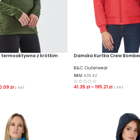
 termoaktywna z krótkim
Damska Kurtka Crew Bombe
B&C Outerwear
SKU:
435.42
41.35
zł
–
195.21
zł
0.09
zł
z VAT
z VAT