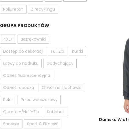
Poliuretan
Z recyklingu
GRUPA PRODUKTÓW
4XL+
Bezrękawniki
Dostęp do dekoracji
Full Zip
Kurtki
Łatwy do nadruku
Oddychający
Odzież fluorescencyjna
Odzież robocza
Otwór na słuchawki
Polar
Przeciwdeszczowy
Quarter-/Half-Zip
Softshell
Damska Wiatr
Spodnie
Sport & Fitness