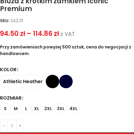
Bluza z krótkim zamkiem Iconic
Premium
SKU:
242.01
94.50
zł
–
114.86
zł
z VAT
Przy zamówieniach powyżej 500 sztuk, cena do negocjacji z
handlowcem.
KOLOR
Athletic Heather
ROZMIAR
S
M
L
XL
2XL
3XL
4XL