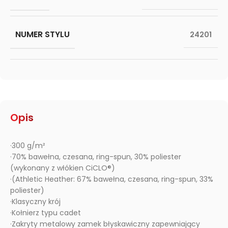
NUMER STYLU
24201
Opis
·300 g/m²
·70% bawełna, czesana, ring-spun, 30% poliester
(wykonany z włókien CiCLO®)
·(Athletic Heather: 67% bawełna, czesana, ring-spun, 33%
poliester)
·Klasyczny krój
·Kołnierz typu cadet
·Zakryty metalowy zamek błyskawiczny zapewniający