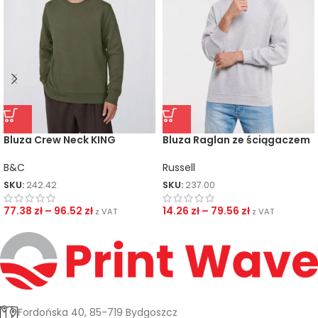
Bluza Crew Neck KING
Bluza Raglan ze ściągaczem
B&C
Russell
SKU:
242.42
SKU:
237.00
77.38
zł
–
96.52
zł
14.26
zł
–
79.56
zł
z VAT
z VAT
Fordońska 40, 85-719 Bydgoszcz