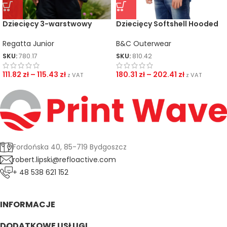
Dziecięcy 3-warstwowy
Dziecięcy Softshell Hooded
Softshell z kapturem Ablaze
Softshell/kids
Regatta Junior
B&C Outerwear
SKU:
780.17
SKU:
810.42
111.82
zł
–
115.43
zł
180.31
zł
–
202.41
zł
z VAT
z VAT
Fordońska 40, 85-719 Bydgoszcz
robert.lipski@refloactive.com
+ 48 538 621 152
INFORMACJE
DODATKOWE USŁUGI