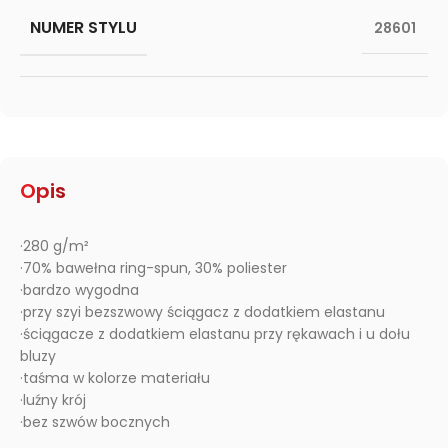
NUMER STYLU
28601
Opis
·280 g/m²
·70% bawełna ring-spun, 30% poliester
·bardzo wygodna
·przy szyi bezszwowy ściągacz z dodatkiem elastanu
·ściągacze z dodatkiem elastanu przy rękawach i u dołu
bluzy
·taśma w kolorze materiału
·luźny krój
·bez szwów bocznych