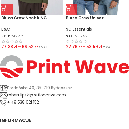
Bluza Crew Neck KING
Bluza Crew Unisex
B&C
SG Essentials
SKU:
242.42
SKU:
235.52
77.38
zł
–
96.52
zł
27.79
zł
–
53.59
zł
z VAT
z VAT
Fordońska 40, 85-719 Bydgoszcz
robert.lipski@refloactive.com
+ 48 538 621 152
INFORMACJE