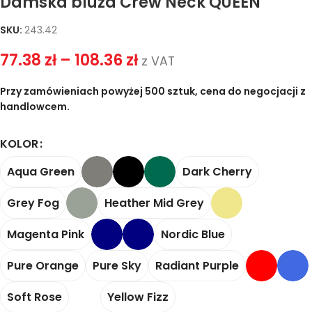
Damska bluza Crew Neck QUEEN
SKU:
243.42
77.38
zł
–
108.36
zł
z VAT
Przy zamówieniach powyżej 500 sztuk, cena do negocjacji z
handlowcem.
KOLOR
Aqua Green
Dark Cherry
Grey Fog
Heather Mid Grey
Magenta Pink
Nordic Blue
Pure Orange
Pure Sky
Radiant Purple
Soft Rose
Yellow Fizz