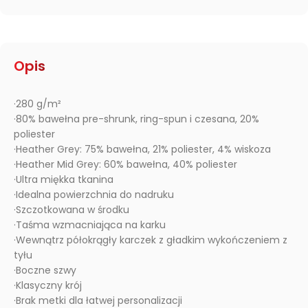
Opis
·280 g/m²
·80% bawełna pre-shrunk, ring-spun i czesana, 20%
poliester
·Heather Grey: 75% bawełna, 21% poliester, 4% wiskoza
·Heather Mid Grey: 60% bawełna, 40% poliester
·Ultra miękka tkanina
·Idealna powierzchnia do nadruku
·Szczotkowana w środku
·Taśma wzmacniająca na karku
·Wewnątrz półokrągły karczek z gładkim wykończeniem z
tyłu
·Boczne szwy
·Klasyczny krój
·Brak metki dla łatwej personalizacji