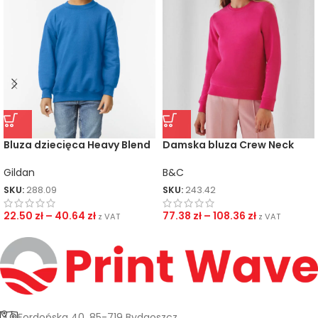
Bluza dziecięca Heavy Blend
Damska bluza Crew Neck
QUEEN
Gildan
B&C
SKU:
288.09
SKU:
243.42
22.50
zł
–
40.64
zł
77.38
zł
–
108.36
zł
z VAT
z VAT
Fordońska 40, 85-719 Bydgoszcz