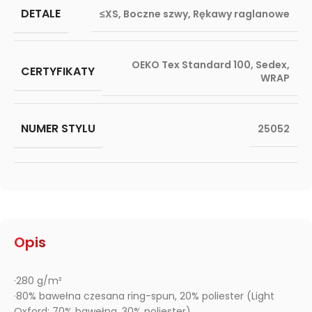
DETALE
≤XS
,
Boczne szwy
,
Rękawy raglanowe
OEKO Tex Standard 100
,
Sedex
,
CERTYFIKATY
WRAP
NUMER STYLU
25052
Opis
·280 g/m²
·80% bawełna czesana ring-spun, 20% poliester (Light
Oxford: 70% bawełna, 30% poliester)