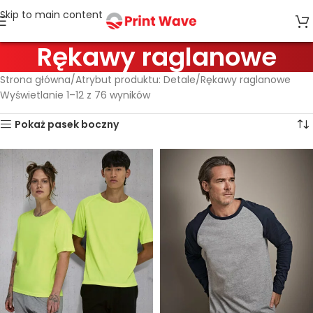
Skip to main content
Rękawy raglanowe
Strona główna
Atrybut produktu: Detale
Rękawy raglanowe
Wyświetlanie 1–12 z 76 wyników
Pokaż pasek boczny