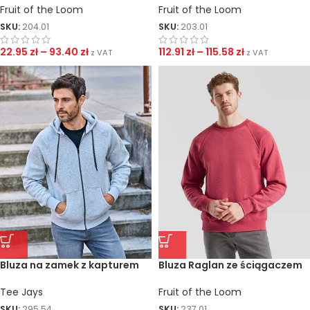
Fruit of the Loom
Fruit of the Loom
SKU:
204.01
SKU:
203.01
22.95
zł
–
93.40
zł
112.91
zł
–
115.58
zł
z VAT
z VAT
Bluza na zamek z kapturem
Bluza Raglan ze ściągaczem
Tee Jays
Fruit of the Loom
SKU:
295.54
SKU:
237.01