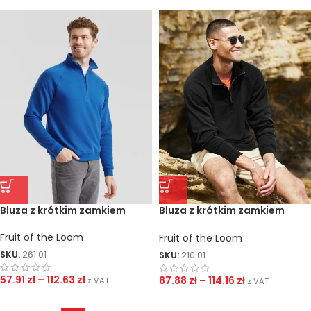
Bluza z krótkim zamkiem
Bluza z krótkim zamkiem
Classic
Fruit of the Loom
Fruit of the Loom
SKU:
261.01
SKU:
210.01
57.91
zł
–
112.63
zł
87.88
zł
–
114.16
zł
z VAT
z VAT