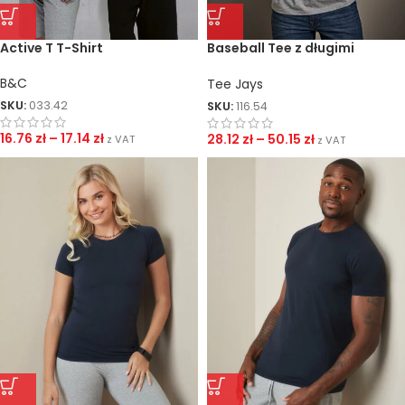
Active T T-Shirt
Baseball Tee z długimi
rękawami
B&C
Tee Jays
SKU:
033.42
SKU:
116.54
16.76
zł
–
17.14
zł
28.12
zł
–
50.15
zł
z VAT
z VAT