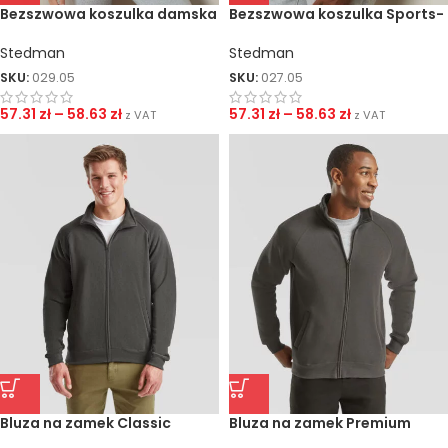
Bezszwowa koszulka damska
Bezszwowa koszulka Sports-
Sports-T
T
Stedman
Stedman
SKU:
029.05
SKU:
027.05
57.31
zł
–
58.63
zł
57.31
zł
–
58.63
zł
z VAT
z VAT
Bluza na zamek Classic
Bluza na zamek Premium