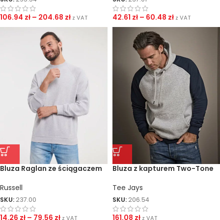
106.94
zł
–
204.68
zł
42.61
zł
–
60.48
zł
z VAT
z VAT
Bluza Raglan ze ściągaczem
Bluza z kapturem Two-Tone
Russell
Tee Jays
SKU:
237.00
SKU:
206.54
14.26
zł
–
79.56
zł
161.08
zł
z VAT
z VAT