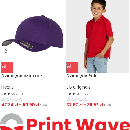
Dziecięca czapka z
Dziecięce Polo
daszkiem Flexfit Wooly
Combed
SG Originals
Flexfit
SKU:
588.52
SKU:
627.68
37.57
zł
–
39.92
zł
47.34
zł
–
50.90
zł
z VAT
z VAT