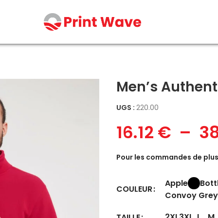
Men’s Authent
UGS :
220.00
16.12
€
–
3
Pour les commandes de plus 
Apple
Bott
COULEUR
Convoy Grey
2XL
3XL
L
M
TAILLE