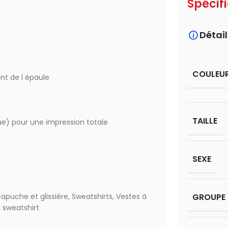
Spécif
Détail
COULEU
nt de l épaule
TAILLE
ue) pour une impression totale
SEXE
capuche et glissière
,
Sweatshirts
,
Vestes à
GROUPE 
 sweatshirt