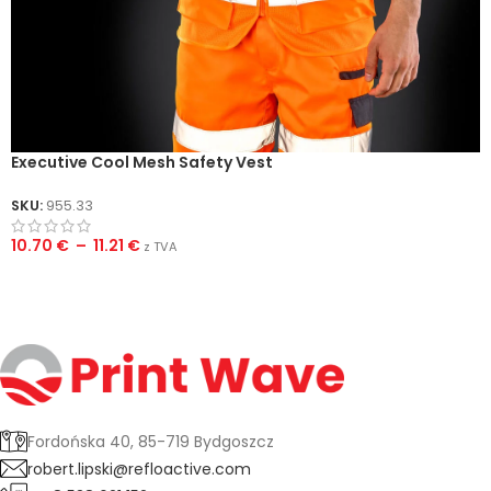
Executive Cool Mesh Safety Vest
SKU:
955.33
10.70
€
–
11.21
€
z TVA
Fordońska 40, 85-719 Bydgoszcz
robert.lipski@refloactive.com