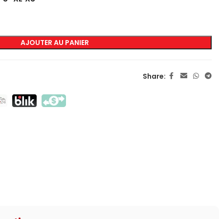
MARQUAGE
AJOUTER AU PANIER
Sérigraphie Transfert
Sérigraphie Directe
Share:
DTF
Sublimation
Flex / Flock
Broderie