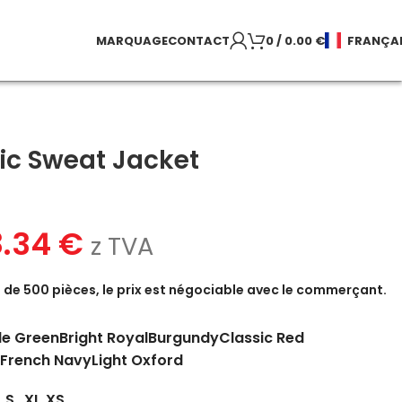
MARQUAGE
CONTACT
0
/
0.00
€
FRANÇA
ic Sweat Jacket
8.34
€
z TVA
de 500 pièces, le prix est négociable avec le commerçant.
le Green
Bright Royal
Burgundy
Classic Red
French Navy
Light Oxford
S
XL
XS