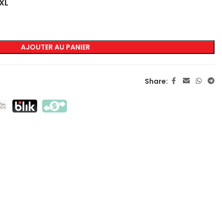
XL
MARQUAGE
AJOUTER AU PANIER
Sérigraphie Transfert
Sérigraphie Directe
Share:
DTF
Sublimation
Flex / Flock
Broderie