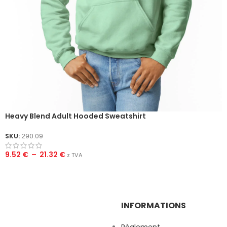
Heavy Blend Adult Hooded Sweatshirt
SKU:
290.09
9.52
€
–
21.32
€
z TVA
INFORMATIONS
Règlement