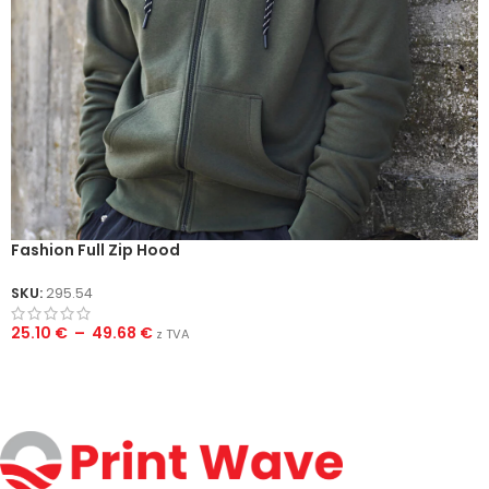
Fashion Full Zip Hood
SKU:
295.54
25.10
€
–
49.68
€
z TVA