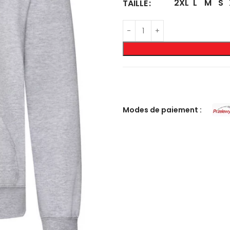
2XL
L
M
S
TAILLE
Modes de paiement :