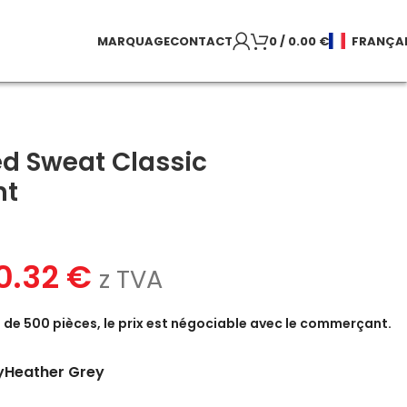
MARQUAGE
CONTACT
0
/
0.00
€
FRANÇA
d Sweat Classic
nt
0.32
€
z TVA
de 500 pièces, le prix est négociable avec le commerçant.
y
Heather Grey