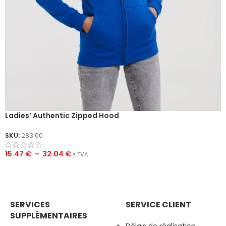
Ladies’ Authentic Zipped Hood
SKU:
283.00
15.47
€
–
32.04
€
z TVA
SERVICES
SERVICE CLIENT
SUPPLÉMENTAIRES
Délais de réalisation