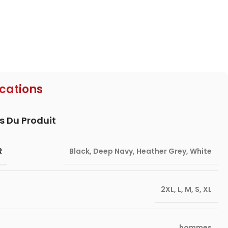
ications
s Du Produit
R
Black
,
Deep Navy
,
Heather Grey
,
White
2XL
,
L
,
M
,
S
,
XL
hommes