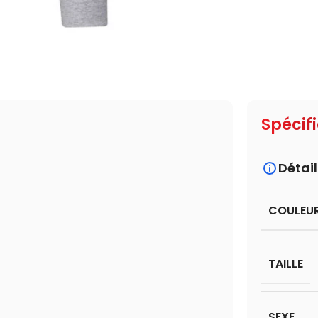
Spécif
Détail
COULEU
TAILLE
SEXE