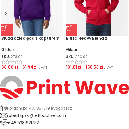
Bluza dziecięca z kapturem
Bluza Heavy Blend z
Heavy Blend
kapturem na zamek
Gildan
Gildan
SKU:
278.09
SKU:
293.09
56.00
zł
–
61.94
zł
101.81
zł
–
156.53
zł
z VAT
z VAT
Fordońska 40, 85-719 Bydgoszcz
robert.lipski@refloactive.com
+ 48 538 621 152