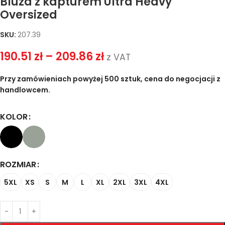
Bluza z kapturem Ultra Heavy
Oversized
SKU:
207.39
190.51
zł
–
209.86
zł
z VAT
Przy zamówieniach powyżej 500 sztuk, cena do negocjacji z
handlowcem.
KOLOR
ROZMIAR
5XL
XS
S
M
L
XL
2XL
3XL
4XL