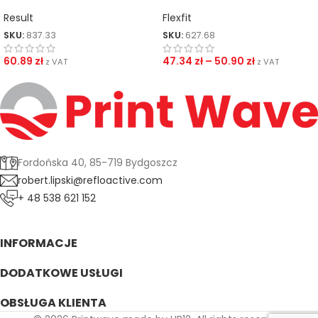
Active
daszkiem Flexfit Wooly
Combed
Result
Flexfit
SKU:
837.33
SKU:
627.68
60.89
zł
47.34
zł
–
50.90
zł
z VAT
z VAT
Fordońska 40, 85-719 Bydgoszcz
robert.lipski@refloactive.com
+ 48 538 621 152
INFORMACJE
DODATKOWE USŁUGI
OBSŁUGA KLIENTA