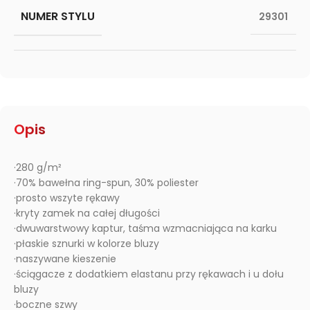
NUMER STYLU
29301
Opis
·280 g/m²
·70% bawełna ring-spun, 30% poliester
·prosto wszyte rękawy
·kryty zamek na całej długości
·dwuwarstwowy kaptur, taśma wzmacniająca na karku
·płaskie sznurki w kolorze bluzy
·naszywane kieszenie
·ściągacze z dodatkiem elastanu przy rękawach i u dołu
bluzy
·boczne szwy