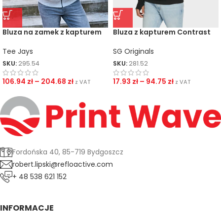
Bluza na zamek z kapturem
Bluza z kapturem Contrast
Hoodie
Tee Jays
SG Originals
SKU:
295.54
SKU:
281.52
106.94
zł
–
204.68
zł
17.93
zł
–
94.75
zł
z VAT
z VAT
Fordońska 40, 85-719 Bydgoszcz
robert.lipski@refloactive.com
+ 48 538 621 152
INFORMACJE