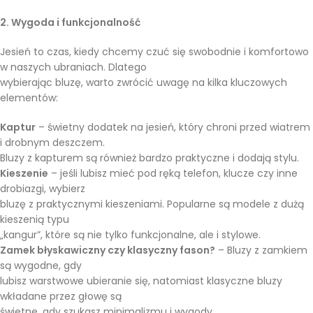
2. Wygoda i funkcjonalność
Jesień to czas, kiedy chcemy czuć się swobodnie i komfortowo
w naszych ubraniach. Dlatego
wybierając bluzę, warto zwrócić uwagę na kilka kluczowych
elementów:
Kaptur
– świetny dodatek na jesień, który chroni przed wiatrem
i drobnym deszczem.
Bluzy z kapturem są również bardzo praktyczne i dodają stylu.
Kieszenie
– jeśli lubisz mieć pod ręką telefon, klucze czy inne
drobiazgi, wybierz
bluzę z praktycznymi kieszeniami. Popularne są modele z dużą
kieszenią typu
„kangur”, które są nie tylko funkcjonalne, ale i stylowe.
Zamek błyskawiczny czy klasyczny fason?
– Bluzy z zamkiem
są wygodne, gdy
lubisz warstwowe ubieranie się, natomiast klasyczne bluzy
wkładane przez głowę są
świetne, gdy szukasz minimalizmu i wygody.