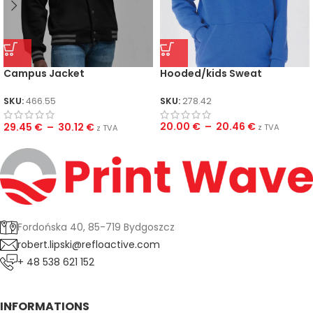
Hooded/kids Sweat
Campus Jacket
SKU:
278.42
SKU:
466.55
20.00
€
–
20.46
€
29.45
€
–
30.12
€
z TVA
z TVA
Fordońska 40, 85-719 Bydgoszcz
robert.lipski@refloactive.com
+ 48 538 621 152
INFORMATIONS