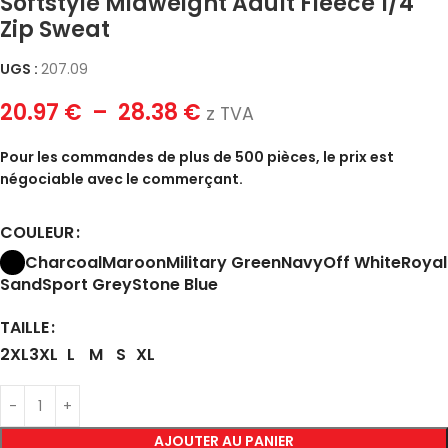
Softstyle Midweight Adult Fleece 1/4
Zip Sweat
UGS :
207.09
20.97
€
–
28.38
€
z TVA
Pour les commandes de plus de 500 pièces, le prix est
négociable avec le commerçant.
COULEUR
Charcoal
Maroon
Military Green
Navy
Off White
Royal
Sand
Sport Grey
Stone Blue
TAILLE
2XL
3XL
L
M
S
XL
AJOUTER AU PANIER