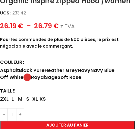
Organic Inspire Zipped Hood /women
UGS :
233.42
26.19
€
–
26.79
€
z TVA
Pour les commandes de plus de 500 pièces, le prix est
négociable avec le commerçant.
COULEUR
Asphalt
Black Pure
Heather Grey
Navy
Navy Blue
Off White
Royal
Sage
Soft Rose
TAILLE
2XL
L
M
S
XL
XS
AJOUTER AU PANIER