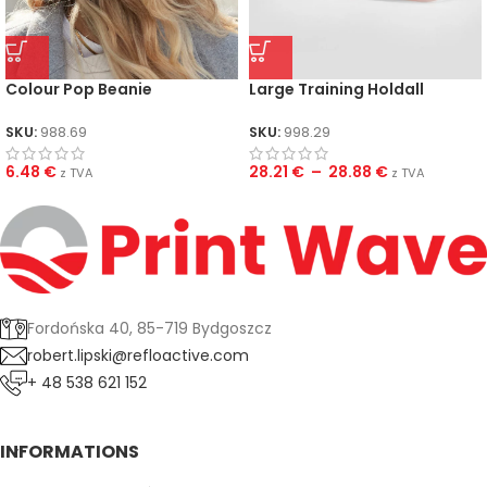
Colour Pop Beanie
Large Training Holdall
SKU:
988.69
SKU:
998.29
6.48
€
28.21
€
–
28.88
€
z TVA
z TVA
Fordońska 40, 85-719 Bydgoszcz
robert.lipski@refloactive.com
+ 48 538 621 152
INFORMATIONS