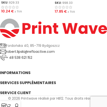
SKU:
929.33
SKU:
998.33
10.24
€
17.85
€
z TVA
z TVA
Fordońska 40, 85-719 Bydgoszcz
robert.lipski@refloactive.com
+ 48 538 621 152
INFORMATIONS
SERVICES SUPPLÉMENTAIRES
SERVICE CLIENT
© 2026 Printwave réalisé par HB12. Tous droits réservés.