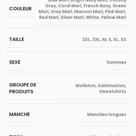
Blue Marl
,
Bright Navy Marl
,
Convoy
Grey
,
Coral Marl
,
French Navy
,
Green
COULEUR
Marl
,
Grey Marl
,
Maroon Marl
,
Pink Marl
,
Red Marl
,
Silver Marl
,
White
,
Yellow Marl
TAILLE
2XL
,
3XL
,
M
,
S
,
XL
,
XS
SEXE
hommes
GROUPE DE
Molleton
,
Sublimation
,
PRODUITS
Sweatshirts
MANCHE
Manches longues