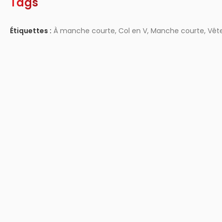
Tags
Étiquettes :
À manche courte
,
Col en V
,
Manche courte
,
Vêt