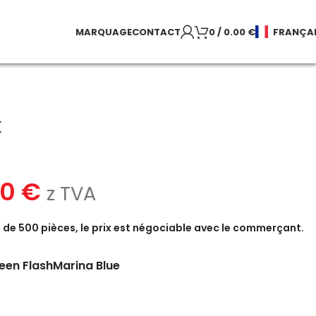
MARQUAGE
CONTACT
0
/
0.00
€
FRANÇA
k
80
€
z TVA
de 500 pièces, le prix est négociable avec le commerçant.
een Flash
Marina Blue