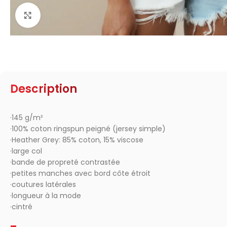
Click to enlarge
Description
·145 g/m²
·100% coton ringspun peigné (jersey simple)
·Heather Grey: 85% coton, 15% viscose
·large col
·bande de propreté contrastée
·petites manches avec bord côte étroit
·coutures latérales
·longueur à la mode
·cintré