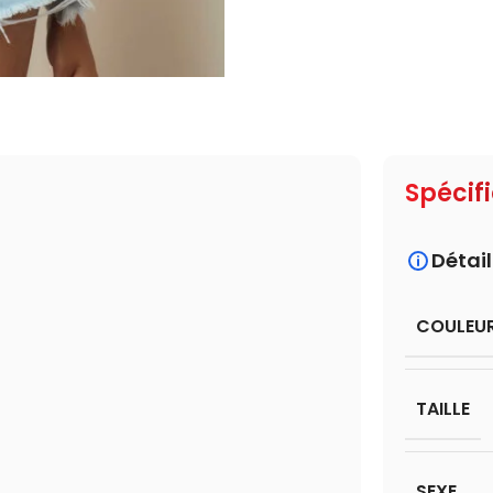
Spécif
Détail
COULEU
TAILLE
SEXE