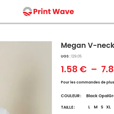
Megan V-nec
UGS :
129.05
1.58
€
–
7.
Pour les commandes de plus 
Black Opal
Gr
COULEUR
L
M
S
XL
TAILLE