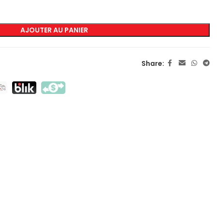
AJOUTER AU PANIER
MARQUAGE
Sérigraphie Transfert
Share:
Sérigraphie Directe
DTF
Sublimation
Flex / Flock
Broderie