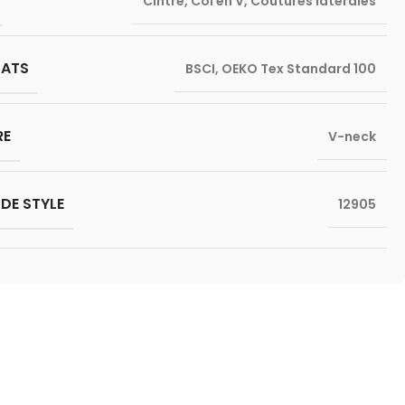
Cintré
,
Col en V
,
Coutures latérales
CATS
BSCI
,
OEKO Tex Standard 100
RE
V-neck
DE STYLE
12905