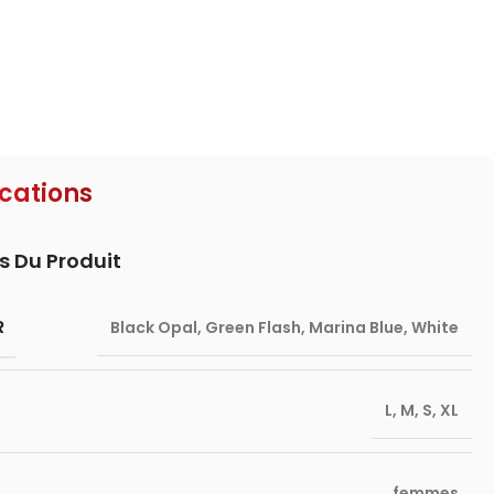
ications
s Du Produit
R
Black Opal
,
Green Flash
,
Marina Blue
,
White
L
,
M
,
S
,
XL
femmes