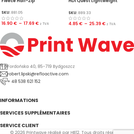
Fleece Half-Zip
HDI Quest Lightweight
Stowable Jacket
SKU:
881.05
SKU:
889.33
16.90
€
–
17.69
€
4.85
€
–
25.39
€
z TVA
z TVA
Fordońska 40, 85-719 Bydgoszcz
robert.lipski@refloactive.com
+ 48 538 621 152
INFORMATIONS
SERVICES SUPPLÉMENTAIRES
SERVICE CLIENT
© 2026 Printwave réalisé par HB12. Tous droits réservés.