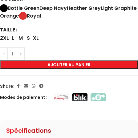
Bottle Green
Deep Navy
Heather Grey
Light Graphite
Orange
Royal
TAILLE
2XL
L
M
S
XL
AJOUTER AU PANIER
Share:
Modes de paiement :
Spécifications