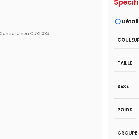
Spécif
Détail
r Control Union CU811033
COULEU
TAILLE
SEXE
POIDS
GROUPE 