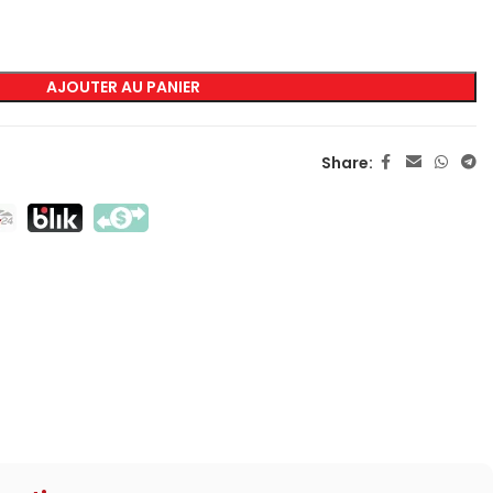
MARQUAGE
AJOUTER AU PANIER
Sérigraphie Transfert
Sérigraphie Directe
Share:
DTF
Sublimation
Flex / Flock
Broderie