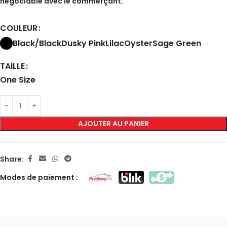
négociable avec le commerçant.
COULEUR
Black/Black
Dusky Pink
Lilac
Oyster
Sage Green
TAILLE
One Size
AJOUTER AU PANIER
Share:
Modes de paiement :