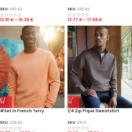
SKU:
450.42
SKU:
225.42
12.81
€
–
16.39
€
13.77
€
–
17.58
€
#Set In French Terry
1/4 Zip Pique Sweatshirt
SKU:
224.42
SKU:
215.11