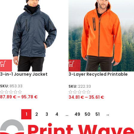
3-in-1 Journey Jacket
3-Layer Recycled Printable
Casual Hooded Softshell
SKU:
853.33
SKU:
222.33
87.89
€
–
95.78
€
34.81
€
–
35.61
€
1
2
3
4
…
49
50
51
→