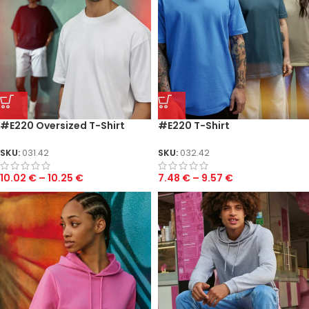
#E220 Oversized T-Shirt
#E220 T-Shirt
SKU:
031.42
SKU:
032.42
10.02
€
–
10.25
€
7.48
€
–
9.57
€