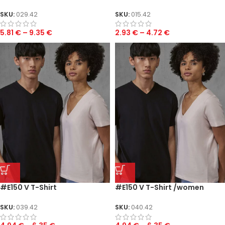
SKU:
029.42
SKU:
015.42
5.81
€
–
9.35
€
2.93
€
–
4.72
€
#E150 V T-Shirt
#E150 V T-Shirt /women
SKU:
039.42
SKU:
040.42