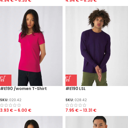
4.94
€
–
6.35
€
4.94
€
–
6.35
€
#E190 /women T-Shirt
#E190 LSL
SKU:
020.42
SKU:
028.42
3.93
€
–
6.00
€
7.95
€
–
13.31
€