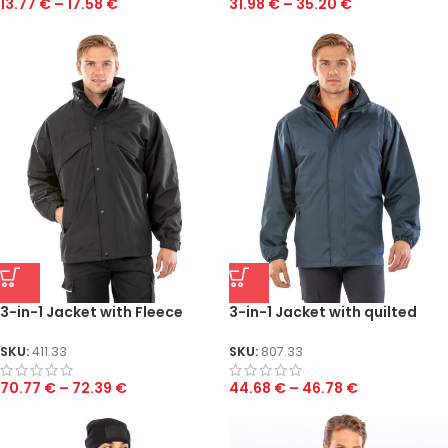
13.77
€
–
17.58
€
31.98
€
–
35.20
€
3-in-1 Jacket with Fleece
3-in-1 Jacket with quilted
Bodywarmer
SKU:
411.33
SKU:
807.33
70.77
€
–
72.39
€
44.68
€
–
46.78
€