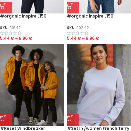
#organic inspire E150
#organic inspire E150
/women
SKU:
001.42
SKU:
002.42
5.44
€
–
6.96
€
5.44
€
–
6.96
€
#Reset Windbreaker
#Set In /women French Terry