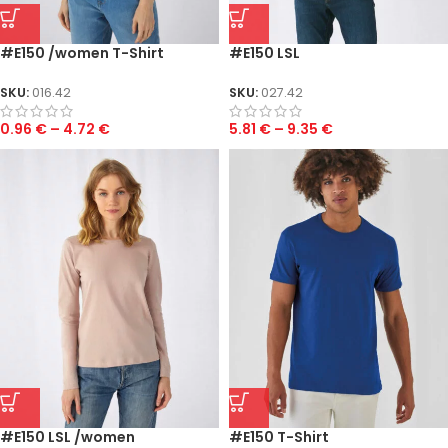
#E150 /women T-Shirt
#E150 LSL
SKU:
016.42
SKU:
027.42
0.96
€
–
4.72
€
5.81
€
–
9.35
€
#E150 LSL /women
#E150 T-Shirt