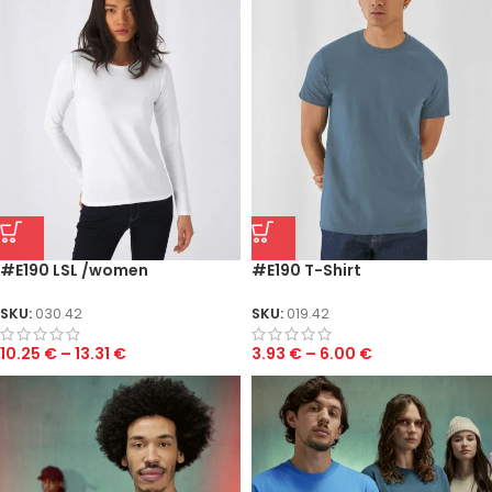
#E190 LSL /women
#E190 T-Shirt
SKU:
030.42
SKU:
019.42
10.25
€
–
13.31
€
3.93
€
–
6.00
€