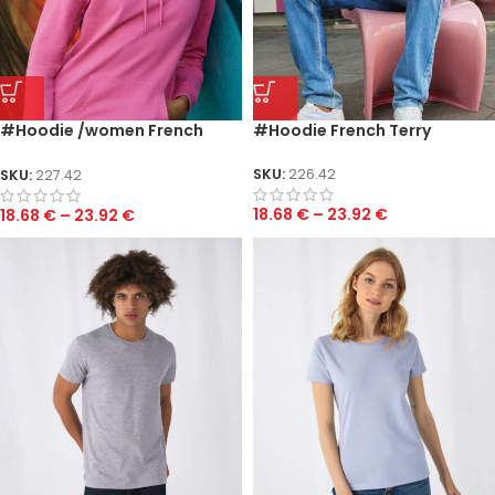
#Hoodie /women French
#Hoodie French Terry
Terry
SKU:
226.42
SKU:
227.42
18.68
€
–
23.92
€
18.68
€
–
23.92
€