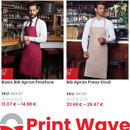
Basic Bib Apron Pinafore
Bib Apron Press Stud
Santorini
SKU:
944.67
SKU:
941.67
13.07
€
–
14.98
€
23.69
€
–
26.47
€