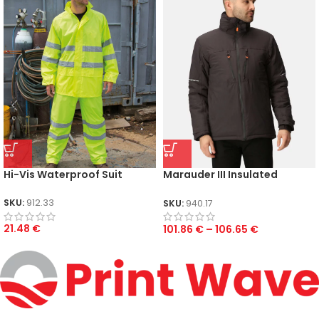
Hi-Vis Waterproof Suit
Marauder III Insulated
Jacket
SKU:
912.33
SKU:
940.17
21.48
€
101.86
€
–
106.65
€