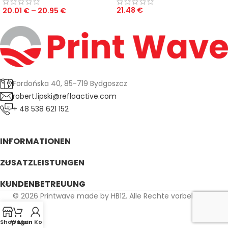
21.48
€
20.01
€
–
20.95
€
Fordońska 40, 85-719 Bydgoszcz
robert.lipski@refloactive.com
+ 48 538 621 152
INFORMATIONEN
ZUSATZLEISTUNGEN
KUNDENBETREUUNG
© 2026 Printwave made by HB12. Alle Rechte vorbehalten.
Shop
Wagen
Mein Konto