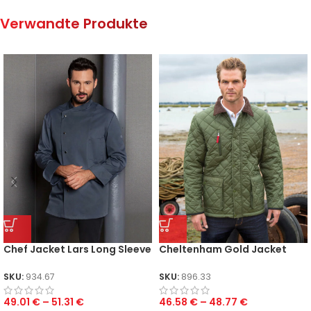
Verwandte Produkte
Chef Jacket Lars Long Sleeve
Cheltenham Gold Jacket
SKU:
934.67
SKU:
896.33
49.01
€
–
51.31
€
46.58
€
–
48.77
€