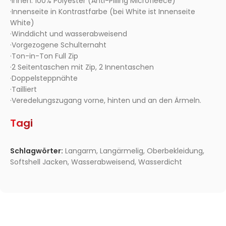
·Innen: 100% Polyester (Anti-Pilling Microfleece)
·Innenseite in Kontrastfarbe (bei White ist Innenseite
White)
·Winddicht und wasserabweisend
·Vorgezogene Schulternaht
·Ton-in-Ton Full Zip
·2 Seitentaschen mit Zip, 2 Innentaschen
·Doppelsteppnähte
·Tailliert
·Veredelungszugang vorne, hinten und an den Ärmeln.
Tagi
Schlagwörter:
Langarm
,
Langärmelig
,
Oberbekleidung
,
Softshell Jacken
,
Wasserabweisend
,
Wasserdicht