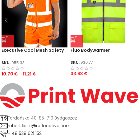
Executive Cool Mesh Safety
Fluo Bodywarmer
Vest
SKU:
930.77
SKU:
955.33
33.63
€
10.70
€
–
11.21
€
Fordońska 40, 85-719 Bydgoszcz
robert.lipski@refloactive.com
+ 48 538 621 152