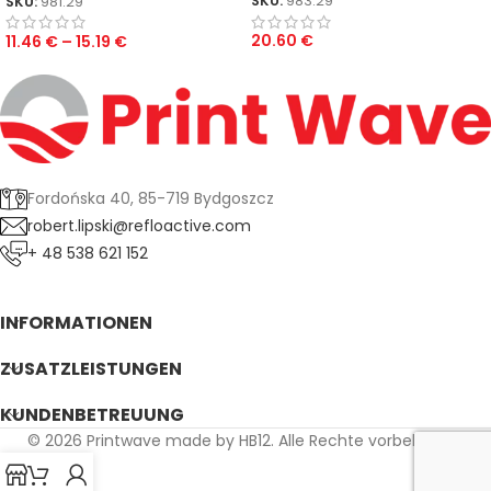
SKU:
983.29
SKU:
981.29
20.60
€
11.46
€
–
15.19
€
Fordońska 40, 85-719 Bydgoszcz
robert.lipski@refloactive.com
+ 48 538 621 152
INFORMATIONEN
ZUSATZLEISTUNGEN
KUNDENBETREUUNG
© 2026 Printwave made by HB12. Alle Rechte vorbehalten.