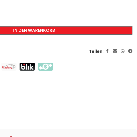
KENNZEICHNUNG
Transfer-Siebdruck
IN DEN WARENKORB
Direkter Siebdruck
DTF
Teilen:
Sublimation
Flex / Flock
Haft