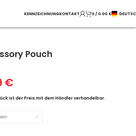
KENNZEICHNUNG
KONTAKT
0
/
0.00
€
DEUTS
ssory Pouch
9
€
ück ist der Preis mit dem Händler verhandelbar.