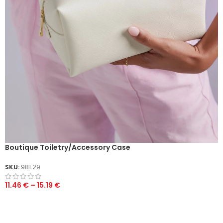
Boutique Toiletry/Accessory Case
SKU:
981.29
11.46
€
–
15.19
€