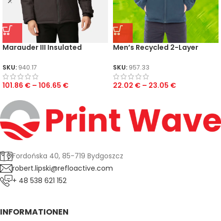
Marauder III Insulated
Men’s Recycled 2-Layer
Jacket
Printable Softshell Jacket
SKU:
940.17
SKU:
957.33
101.86
€
–
106.65
€
22.02
€
–
23.05
€
Fordońska 40, 85-719 Bydgoszcz
robert.lipski@refloactive.com
+ 48 538 621 152
INFORMATIONEN