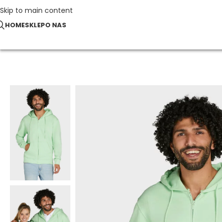
Skip to main content
HOME
SKLEP
O NAS
Strona główna
BLUZY Z KAPTUREM
Męska bluza na zamek z k