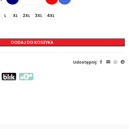
L
XL
2XL
3XL
4XL
ZNAKOWANIA
Sitodruk Transferowy
Sitodruk Bezpośredni
DODAJ DO KOSZYKA
DTF
Sublimacja
Udostępnij:
Flex / Flock
Haft