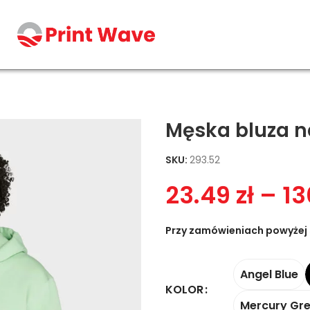
apturem
Męska bluza n
SKU:
293.52
23.49
zł
–
13
Przy zamówieniach powyżej 
Angel Blue
KOLOR
Mercury Gr