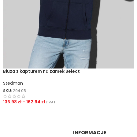
Bluza z kapturem na zamek Select
Stedman
SKU:
294.05
136.98
zł
–
162.94
zł
z VAT
INFORMACJE