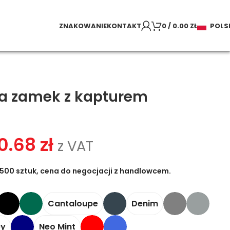
ZNAKOWANIE
KONTAKT
0
/
0.00
ZŁ
POLS
a zamek z kapturem
0.68
zł
z VAT
500 sztuk, cena do negocjacji z handlowcem.
Cantaloupe
Denim
ey
Neo Mint