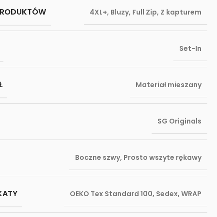
PRODUKTÓW
4XL+
,
Bluzy
,
Full Zip
,
Z kapturem
Set-In
Ł
Materiał mieszany
SG Originals
Boczne szwy
,
Prosto wszyte rękawy
KATY
OEKO Tex Standard 100
,
Sedex
,
WRAP