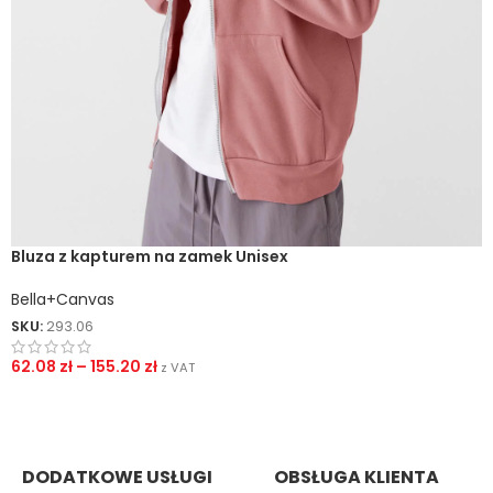
Bluza z kapturem na zamek Unisex
Bella+Canvas
SKU:
293.06
62.08
zł
–
155.20
zł
z VAT
DODATKOWE USŁUGI
OBSŁUGA KLIENTA