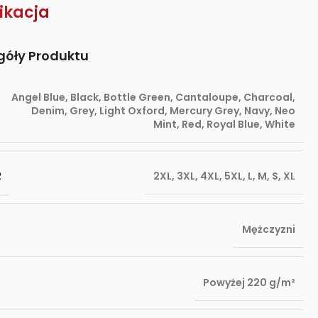
ikacja
góły Produktu
Angel Blue
,
Black
,
Bottle Green
,
Cantaloupe
,
Charcoal
,
Denim
,
Grey
,
Light Oxford
,
Mercury Grey
,
Navy
,
Neo
Mint
,
Red
,
Royal Blue
,
White
R
2XL
,
3XL
,
4XL
,
5XL
,
L
,
M
,
S
,
XL
Mężczyzni
Powyżej 220 g/m²