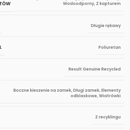
KTÓW
Wodoodporny
,
Z kapturem
Długie rękawy
Ł
Poliuretan
Result Genuine Recycled
Boczne kieszenie na zamek
,
Długi zamek
,
Elementy
odblaskowe
,
Wiatrówki
Z recyklingu