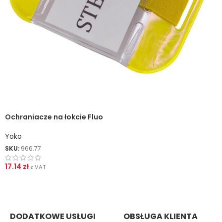
Ochraniacze na łokcie Fluo
Yoko
SKU:
966.77
17.14
zł
z VAT
DODATKOWE USŁUGI
OBSŁUGA KLIENTA