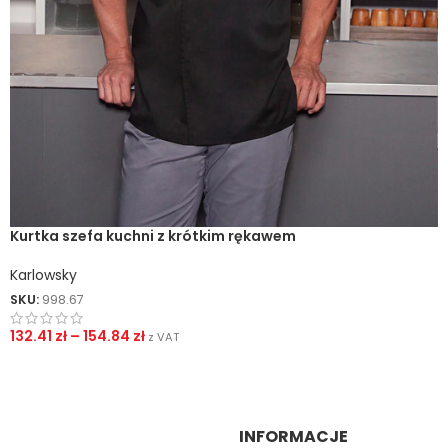
Kurtka szefa kuchni z krótkim rękawem
Karlowsky
SKU:
998.67
132.41
zł
–
154.84
zł
z VAT
INFORMACJE