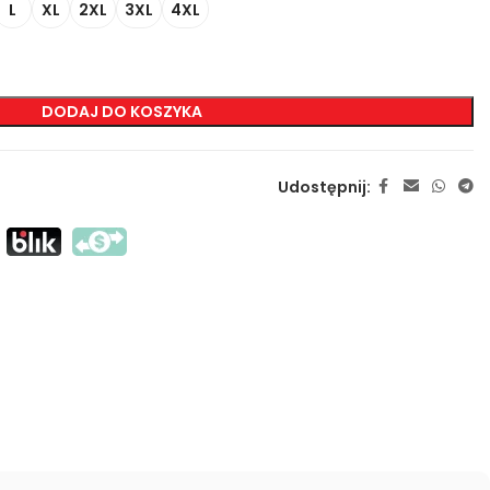
L
XL
2XL
3XL
4XL
ZNAKOWANIA
DODAJ DO KOSZYKA
Sitodruk Transferowy
Sitodruk Bezpośredni
DTF
Udostępnij:
Sublimacja
Flex / Flock
Haft