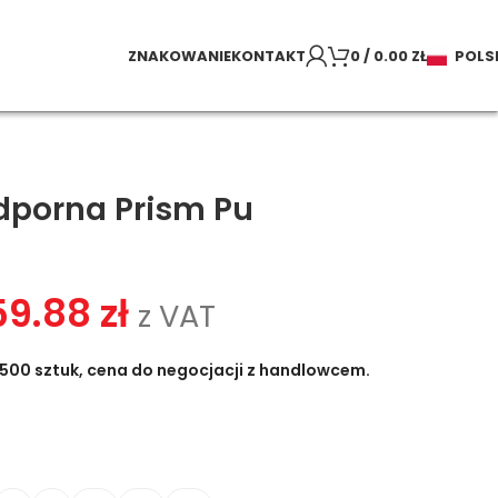
ZNAKOWANIE
KONTAKT
0
/
0.00
ZŁ
POLS
dporna Prism Pu
59.88
zł
z VAT
500 sztuk, cena do negocjacji z handlowcem.