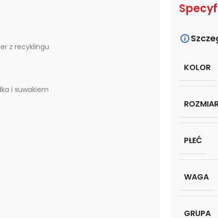
Specyf
Szcze
er z recyklingu
KOLOR
dka i suwakiem
ROZMIA
PŁEĆ
WAGA
GRUPA