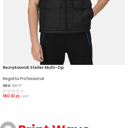
Bezrękawnik Steller Multi-Zip
Regatta Professional
SKU:
991.17
180.61
zł
z VAT