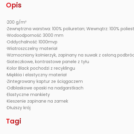
Opis
·200 g/m²
·Zewnętrzna warstwa: 100% poliuretan; Wewnątrz: 100% poliest
·Wodoodporność 3000 mm
·Oddychalność 1000mvp
·Wiatroszczelny materiał
·Wzmocniony kołnierzyk, zapinany na suwak z osłoną podbró
·Siateczkowe, kontrastowe panele z tyłu
·Kolor Black pochodzi z recyklingu
·Miękkia i elastyczny materiał
·Zintegrowany kaptur ze ściągaczem
·Odblaskowe opaski na nadgarstkach
·Elastyczne mankiety
·Kieszenie zapinane na zamek
·Dłuższy krój
Tagi