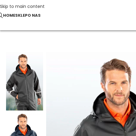
Skip to main content
HOME
SKLEP
O NAS
Strona główna
Odzież Robocza
Kurtka wodoodporna Prism Pu