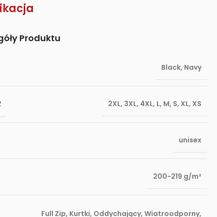
ikacja
góły Produktu
Black
,
Navy
R
2XL
,
3XL
,
4XL
,
L
,
M
,
S
,
XL
,
XS
unisex
200-219 g/m²
Full Zip
,
Kurtki
,
Oddychający
,
Wiatroodporny
,