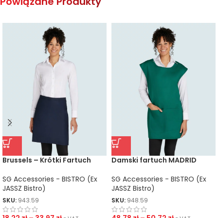
Powiązane Produkty
Brussels – Krótki Fartuch
Damski fartuch MADRID
SG Accessories - BISTRO (Ex
SG Accessories - BISTRO (Ex
JASSZ Bistro)
JASSZ Bistro)
SKU:
943.59
SKU:
948.59
18.22
zł
–
33.97
zł
48.78
zł
–
50.72
zł