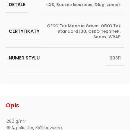
DETALE
≤XS
,
Boczne kieszenie
,
Długi zamek
OEKO Tex Made in Green
,
OEKO Tex
CERTYFIKATY
Standard 100
,
OEKO Tex STeP
,
Sedex
,
WRAP
NUMER STYLU
20311
Opis
·280 g/m²
·65% poliester, 35% bawełna