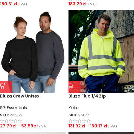
180.61
zł
183.29
zł
z VAT
z VAT
Bluza Crew Unisex
Bluza Fluo 1/4 Zip
SG Essentials
Yoko
SKU:
235.52
SKU:
261.77
27.79
zł
–
53.59
zł
131.92
zł
–
150.17
zł
z VAT
z VAT