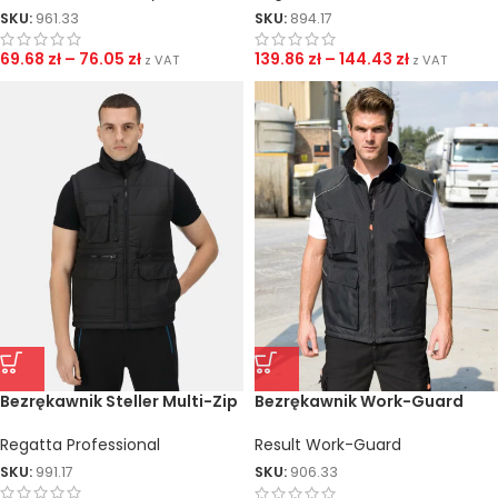
SKU:
961.33
SKU:
894.17
69.68
zł
–
76.05
zł
139.86
zł
–
144.43
zł
z VAT
z VAT
Bezrękawnik Steller Multi-Zip
Bezrękawnik Work-Guard
Vostex
Regatta Professional
Result Work-Guard
SKU:
991.17
SKU:
906.33