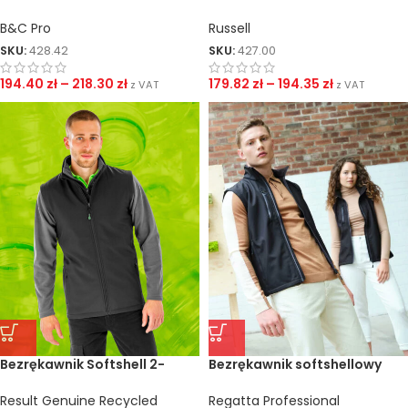
Pro
Duty
B&C Pro
Russell
SKU:
428.42
SKU:
427.00
194.40
zł
–
218.30
zł
179.82
zł
–
194.35
zł
z VAT
z VAT
Bezrękawnik Softshell 2-
Bezrękawnik softshellowy
Warstwowy Recycled
Honestly Made Recycled
Result Genuine Recycled
Regatta Professional