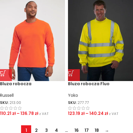
Bluza robocza
Bluza robocza Fluo
Russell
Yoko
SKU:
213.00
SKU:
277.77
110.21
zł
–
136.78
zł
123.19
zł
–
140.24
zł
z VAT
z VAT
1
2
3
4
…
16
17
18
→