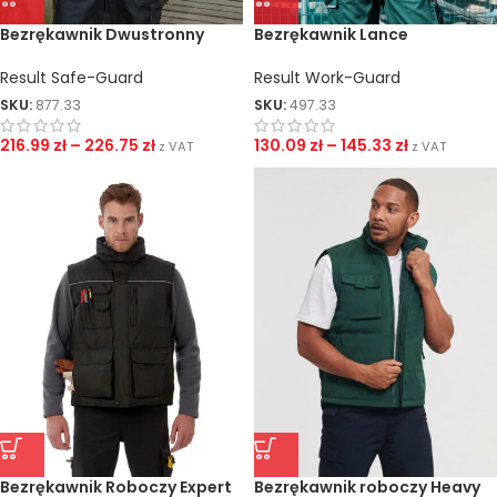
Bezrękawnik Dwustronny
Bezrękawnik Lance
Result Safe-Guard
Result Work-Guard
SKU:
877.33
SKU:
497.33
216.99
zł
–
226.75
zł
130.09
zł
–
145.33
zł
z VAT
z VAT
Bezrękawnik Roboczy Expert
Bezrękawnik roboczy Heavy