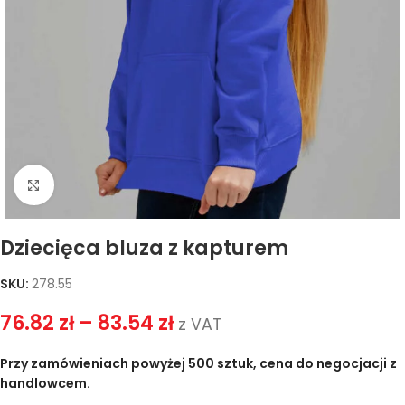
Kliknij, aby powiększyć
Dziecięca bluza z kapturem
SKU:
278.55
76.82
zł
–
83.54
zł
z VAT
Przy zamówieniach powyżej 500 sztuk, cena do negocjacji z
handlowcem.