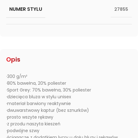
NUMER STYLU
27855
Opis
·300 g/m²
·80% bawełna, 20% poliester
·Sport Grey: 70% bawełna, 30% poliester
·dziecięca bluza w stylu unisex
·materiał barwiony reaktywnie
·dwuwarstwowy kaptur (bez sznurków)
·prosto wszyte rękawy
·z przodu naszyta kieszeń
·podwójne szwy
·ściągacze z dodatkiem lycry u dołu bluzy i rękawów