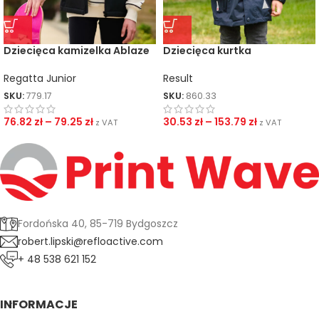
Dziecięca kamizelka Ablaze
Dziecięca kurtka
Softshell
dwustronna
Regatta Junior
Result
SKU:
779.17
SKU:
860.33
76.82
zł
–
79.25
zł
30.53
zł
–
153.79
zł
z VAT
z VAT
Fordońska 40, 85-719 Bydgoszcz
robert.lipski@refloactive.com
+ 48 538 621 152
INFORMACJE