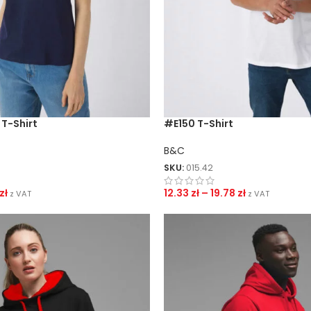
T-Shirt
#E150 T-Shirt
B&C
SKU:
015.42
zł
12.33
zł
–
19.78
zł
z VAT
z VAT