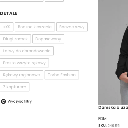
DETALE
≤XS
Boczne kieszenie
Boczne szwy
Długi zamek
Dopasowany
Łatwy do obrandowania
Prosto wszyte rękawy
Rękawy raglanowe
Torba Fashion
Z kapturem
Wyczyść filtry
Damska bluza
FDM
SKU:
249.55