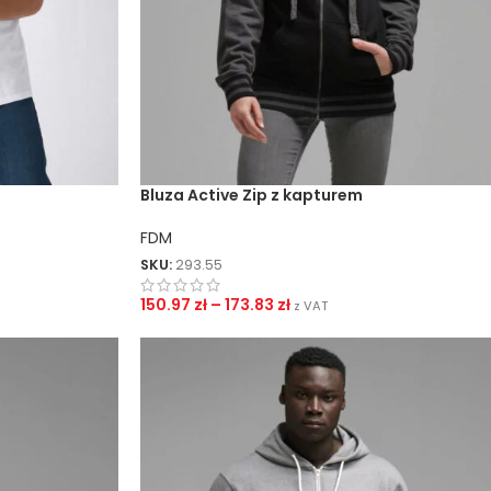
ZNAKOWANIA
Sitodruk Transferowy
Sitodruk Bezpośredni
DTF
Bluza Active Zip z kapturem
Sublimacja
FDM
Flex / Flock
SKU:
293.55
Haft
150.97
zł
–
173.83
zł
z VAT