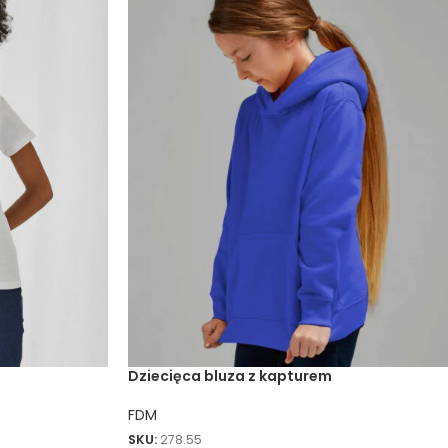
Dziecięca bluza z kapturem
FDM
SKU:
278.55