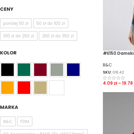
CENY
poniżej 50 zł
50 zł do 100 zł
100 zł do 250 zł
250 zł do 350 zł
KOLOR
#E150 Damski 
B&C
SKU:
016.42
4.09
zł
–
19.78
MARKA
B&C
FDM