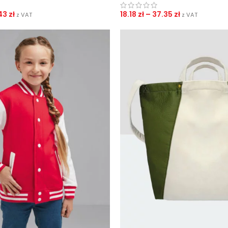
43
zł
18.18
zł
–
37.35
zł
z VAT
z VAT