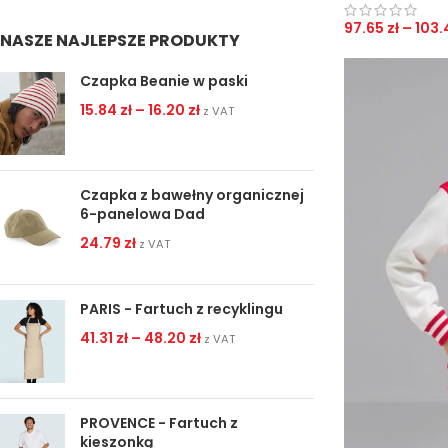
97.65
zł
–
103.
NASZE NAJLEPSZE PRODUKTY
Czapka Beanie w paski
15.84
zł
–
16.20
zł
z VAT
Czapka z bawełny organicznej
6-panelowa Dad
24.79
zł
z VAT
PARIS - Fartuch z recyklingu
41.31
zł
–
48.20
zł
z VAT
PROVENCE - Fartuch z
kieszonką