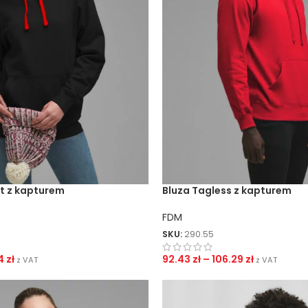
t z kapturem
Bluza Tagless z kapturem
FDM
SKU:
290.55
4
zł
92.43
zł
–
106.29
zł
z VAT
z VAT