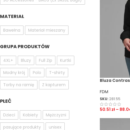
SG Accessories - BAGS (Ex JASSZ Bags)
MATERIAŁ
Bawełna
Materiał mieszany
GRUPA PRODUKTÓW
4XL+
Bluzy
Full Zip
Kurtki
Modny krój
Polo
T-shirty
Bluza Contras
Torby na ramię
Z kapturem
FDM
SKU:
281.55
PŁEĆ
50.51
zł
–
88.0
Dzieci
Kobiety
Mężczyzni
pasujące produkty
unisex