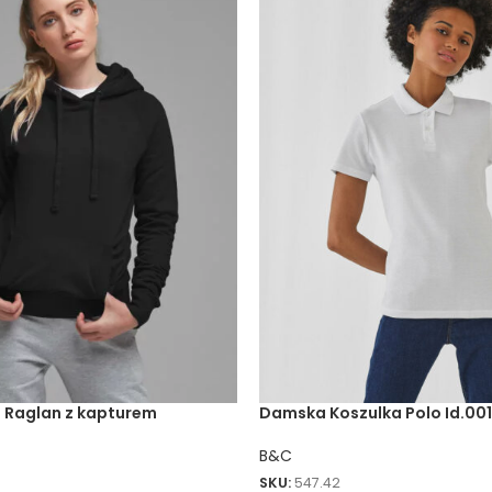
 Raglan z kapturem
Damska Koszulka Polo Id.001
B&C
SKU:
547.42