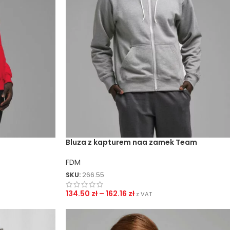
Bluza z kapturem naa zamek Team
FDM
SKU:
266.55
134.50
zł
–
162.16
zł
z VAT