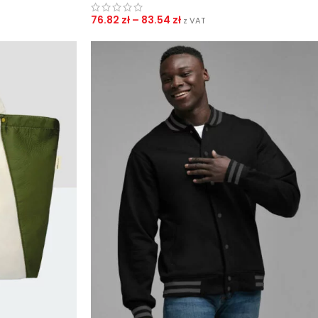
76.82
zł
–
83.54
zł
z VAT