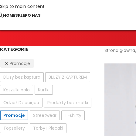
Skip to main content
HOME
SKLEP
O NAS
KATEGORIE
Strona główna
Promocje
Bluzy bez kaptura
BLUZY Z KAPTUREM
Koszulki polo
Kurtki
Odzież Dziecięca
Produkty bez metki
Promocje
Streetwear
T-shirty
Topsellery
Torby i Plecaki