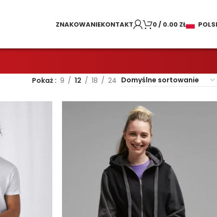
ZNAKOWANIE
KONTAKT
0
/
0.00
ZŁ
POLS
Pokaż
9
12
18
24