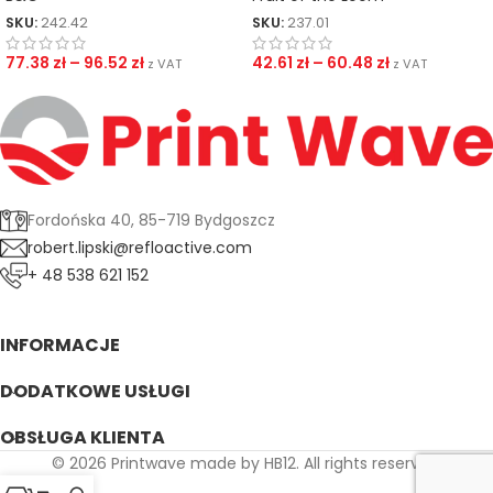
SKU:
242.42
SKU:
237.01
77.38
zł
–
96.52
zł
42.61
zł
–
60.48
zł
z VAT
z VAT
Fordońska 40, 85-719 Bydgoszcz
robert.lipski@refloactive.com
+ 48 538 621 152
INFORMACJE
DODATKOWE USŁUGI
OBSŁUGA KLIENTA
© 2026 Printwave made by HB12. All rights reserved.