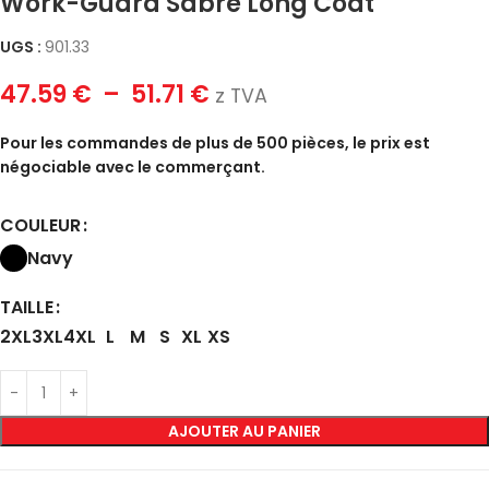
Work-Guard Sabre Long Coat
UGS :
901.33
47.59
€
–
51.71
€
z TVA
Pour les commandes de plus de 500 pièces, le prix est
négociable avec le commerçant.
COULEUR
Navy
TAILLE
2XL
3XL
4XL
L
M
S
XL
XS
AJOUTER AU PANIER