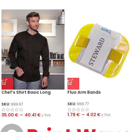
Chef’s Shirt Basic Long
Fluo Arm Bands
Sleeve
SKU:
966.77
SKU:
999.67
1.78
€
–
4.02
€
35.00
€
–
40.41
€
z TVA
z TVA