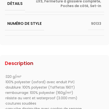
≤XS
,
Fermeture à glissière complète
,
DÉTAILS
Poches de côté
,
Set-in
NUMÉRO DE STYLE
90133
Description
·320 g/m²
·100% polyester (oxford) avec enduit PVC
·doublure: 100% polyester (Taffetas 190T)
·rembourrage: 100% polyester (160g/m²)
·résiste au vent et waterproof (3.000 mm)
·coutures soudées
·capuche dissimulée avec cordon de serrage