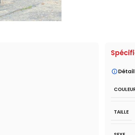
Spécif
Détail
COULEU
TAILLE
SEXE