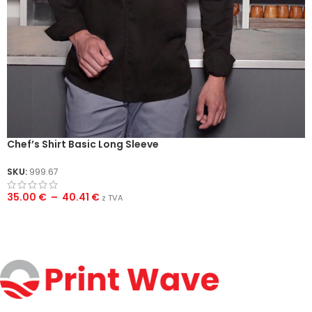
Chef’s Shirt Basic Long Sleeve
SKU:
999.67
35.00
€
–
40.41
€
z TVA