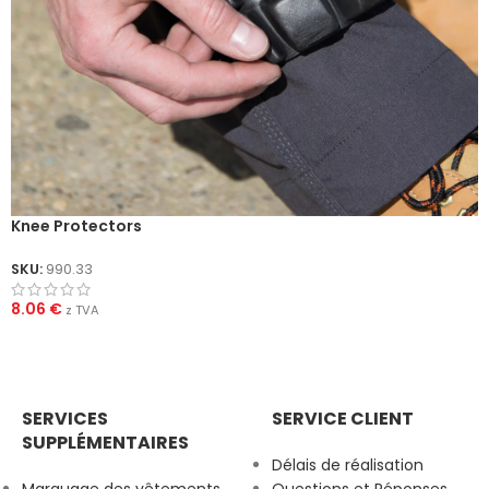
Knee Protectors
SKU:
990.33
8.06
€
z TVA
SERVICES
SERVICE CLIENT
SUPPLÉMENTAIRES
Délais de réalisation
Marquage des vêtements
Questions et Réponses