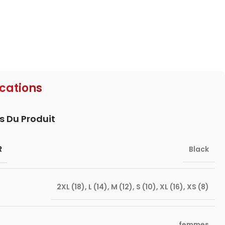
ications
s Du Produit
R
Black
2XL (18)
,
L (14)
,
M (12)
,
S (10)
,
XL (16)
,
XS (8)
femmes