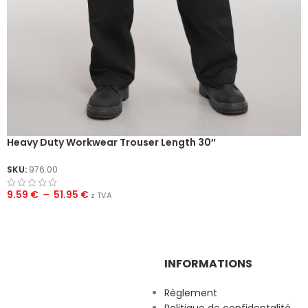
Heavy Duty Workwear Trouser Length 30″
SKU:
976.00
9.59
€
–
51.95
€
z TVA
INFORMATIONS
Règlement
Politique de confidentalité