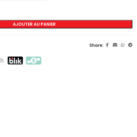
MARQUAGE
AJOUTER AU PANIER
Sérigraphie Transfert
Sérigraphie Directe
Share:
DTF
Sublimation
Flex / Flock
Broderie