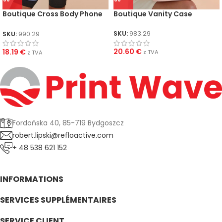
Boutique Cross Body Phone
Boutique Vanity Case
Pouch
SKU:
983.29
SKU:
990.29
20.60
€
18.19
€
z TVA
z TVA
Fordońska 40, 85-719 Bydgoszcz
robert.lipski@refloactive.com
+ 48 538 621 152
INFORMATIONS
SERVICES SUPPLÉMENTAIRES
SERVICE CLIENT