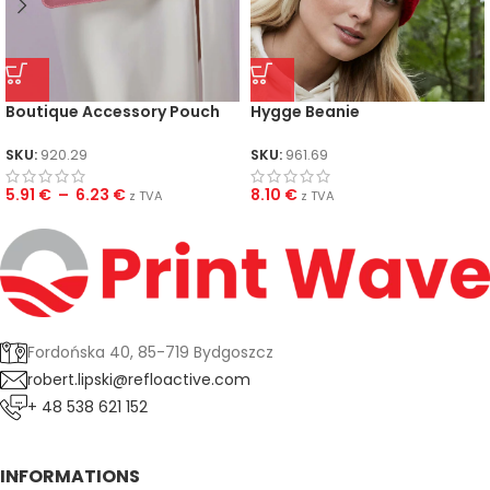
Boutique Accessory Pouch
Hygge Beanie
SKU:
920.29
SKU:
961.69
5.91
€
–
6.23
€
8.10
€
z TVA
z TVA
Fordońska 40, 85-719 Bydgoszcz
robert.lipski@refloactive.com
+ 48 538 621 152
INFORMATIONS