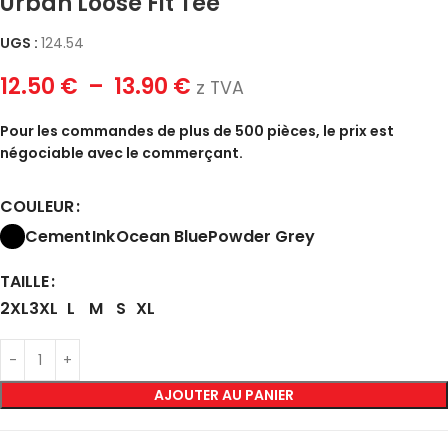
Urban Loose Fit Tee
UGS :
124.54
12.50
€
–
13.90
€
z TVA
Pour les commandes de plus de 500 pièces, le prix est
négociable avec le commerçant.
COULEUR
Cement
Ink
Ocean Blue
Powder Grey
TAILLE
2XL
3XL
L
M
S
XL
AJOUTER AU PANIER