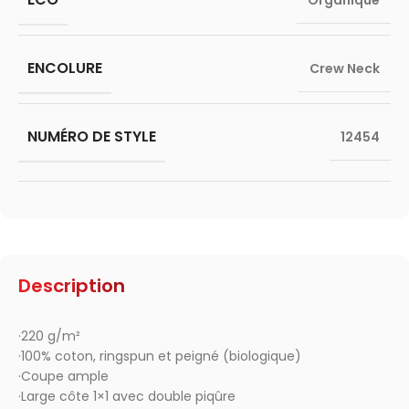
Organique
ENCOLURE
Crew Neck
NUMÉRO DE STYLE
12454
Description
·220 g/m²
·100% coton, ringspun et peigné (biologique)
·Coupe ample
·Large côte 1×1 avec double piqûre